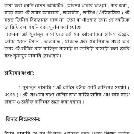
জমা করা হয়নি যেমন আকাইদ , তারপর খাবার খাওয়া , পান করা ,
যাত্রা করা এই সবের আহকাম , তাফসীর , তারিখ ( ঐতিহাসিক ) এই
সমস্ত জিনিস বিবারনের সঙ্গে না জমা বা পাওয়ার জন্য এই বইটিকে
জামিয়ি বলা হয়নি বরং সুনান বলা হয়াছে ।
কেননা এই সুনানুন নাসায়িতে ওই সব আহকামের হাদিস উল্লেখ
আছে যেমন ইমান , তাহারাত , যাকাত এবং ওয়াসিয়াত পযন্ত তার
জন্য এই বইটির নাম সাহিহুন নাসায়ি বা জামিয়ি নাসায়ি বলা হয়নি
বরং সুনানুন নাসায়ি রেখেছেন ।
হাদিসের সংখ্যা:
“ সুনানুন নাসায়ি “ এই হাদিস বইয়ে মোট হাদিসের সংখ্যা (
৫৭৭৪ ) । এই সংখ্যার মধ্যে বেশির ভাগ সাহিহ হাদিস এবং তার সাথে
হাসান ও জয়ীফ হাদিসের জমা করা হয়াছে ।
তিনার শিক্ষকগন:
ইমাম নাসায়ি যে সব বিখ্যাত ওস্তাদের কাছ থেকে শিক্ষা অর্জন