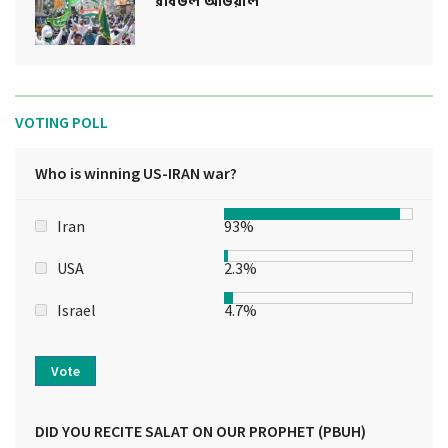
রবিউল আউয়াল
VOTING POLL
Who is winning US-IRAN war?
Iran
93%
USA
2.3%
Israel
4.7%
Vote
DID YOU RECITE SALAT ON OUR PROPHET (PBUH)