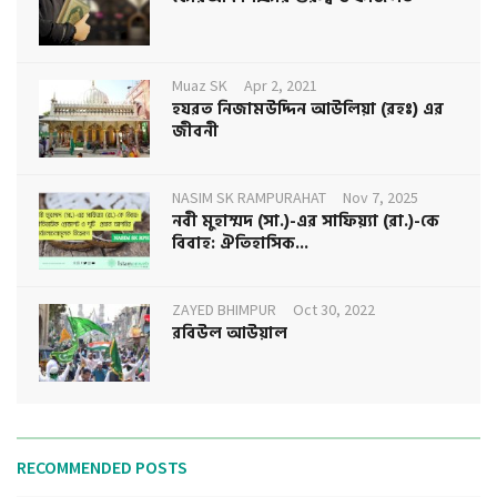
Muaz SK
Apr 2, 2021
হযরত নিজামউদ্দিন আউলিয়া (রহঃ) এর
জীবনী
NASIM SK RAMPURAHAT
Nov 7, 2025
নবী মুহাম্মদ (সা.)-এর সাফিয়্যা (রা.)-কে
বিবাহ: ঐতিহাসিক...
ZAYED BHIMPUR
Oct 30, 2022
রবিউল আউয়াল
RECOMMENDED POSTS