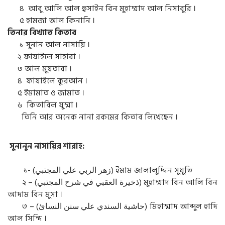
৪ আবু আলি আল হুসাইন বিন মুহাম্মাদ আল নিসাবুরি ।
৫ হামজা আল কিনানি ।
তিনার বিখ্যাত কিতাব
১ সুনান আল নাসায়ি ।
২ ফাযাইলে সাহাবা ।
৩ আল মুযতাবা ।
৪ ফাযাইলে কুরআন ।
৫ ইমামাত ও জামাত ।
৬ কিতাবিল যুম্মা ।
তিনি আর অনেক নানা রকমের কিতাব লিখেছেন ।
সুনানুন নাসায়ির শারাহ:
১- (زهر الربي علي المجتبي) ইমাম জালালুদ্দিন সুয়ুতি
২ – (ذخيرة العقبي في شرح المجتبي) মুহাম্মাদ বিন আলি বিন
আদাম বিন মুসা ।
৩ – (حاشية السندي علي سنن النسائ) মিহাম্মাদ আব্দুল হাদি
আল সিন্দি ।