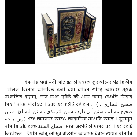
g
a
t
i
o
n
ইসলাম ধর্মে নবী সাঃ এর হাদিসকে কুরআনের পর দ্বিতীয়
দলিল হিসেবে অভিহিত করা হয়। হাদিস শাস্ত্রে অসংখ্য পুস্তক
সংকলিত হয়েছে, তার মধ্যে ছইটি বই এমন আছে যেগুলি 'সিহাহ
সিত্তা' নামে পরিচিত । এবং এই ছইটি বই হল , ( صحيح النخاري ،
صحيح مسلم ، سنن أبي داود ، سنن الترمذي ، سنن النسائ ، سنن
إبن ماجه ) এবং অন্যান্য আরও আহাদিসে নাওাবি আছে । সুনানুন
নাসায়ি এটি হচ্ছে صحاح الستة মধ্যে একটি হাদিসের বই । এই বইটি
লিখেছেন – ইমাম আবু আব্দুর রাহমান আহমেদ ইবনে শুয়েব নাসায়ি