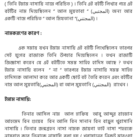
( তিনি ইমাম নাসায়ি নামে পরিচিত ) । তিনি এই বইটি লিখার পরে এই
বইটির নাম দিয়েছিলেন “ আল মুযতাবা “ (المجتبي) অন্য আর
একটি নামে পরিচিত “ আল মিযতানা “(المجتني) ।
নামকরণের কারণ :
এক সমায় যখন ইমাম নাসায়ি এই বইটি লিখেছিলেন তারপর
সেই যুগের রাজাকে তিনি উপহার দিয়েছিলেন । তখন রাজাটি
জিজ্ঞাসা করেন যে এই বইটিতে সমস্ত সাহিহ হাদিস আছে ? তখন
ইমাম নাসায়ি বলেন “ না “ তারপরে ইমাম নাসায়ি সমস্ত সাহিহ
হাদিসকে আলাদা করে আর একটি ছোট বই তৈরি করেন এবং বইটির
নাম আল মুযতাবি(المجتبي) বা আল মুযতানি (المجتني) রাখেন ।
ইমাম নাসায়ি:
তিনার আসিল নাম আল হাফিয আবু আব্দুর রাহমান
আহমেদ বিন শুয়েব বিন আলি বিন সানান বিন বাহ্রুল খুরাসানি
নাসায়ি । তিনার জন্মগ্রহন নাসা নামক জায়গা তাই নাসা শহরকে
নাসবাত করে তিনাকে নাসায়ি বলা হয় ( খুরাসানের নিকট মারওয়া