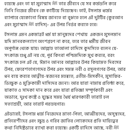
হয়েছে এবং তা যা মুহাম্মাদ ﷺ তার জীবনে যে সব কর্মগুলি করে
তিনি নিজের জীবন কে কাটিয়ে দিয়েছেন। তাই, ইসলাম ধর্মের
ব্যাপারে যেকোনো বিষয় জানতে বা বুঝতে হলে এই দুইটির (কুরআন
এবং মুহাম্মাদ ﷺ হাদিস)- এর উপর নির্ভর করতে হবে।
ইসলাম এমন একমাত্রই ধর্ম যা মানুষদের শেখায় একজন মুসলমান
যদি মানবকল্যাণে অংশগ্রহণ না করে, তবে তার ধর্মীয় জীবন
অপূর্ণাঙ্গ থেকে যায়। আল্লাহ তাআলা হাদিসে কুদসিতে বলেন যে-
সৎকাজ শুধু এই নয় যে, পূর্ব কিংবা পশ্চিমদিকে মুখ করবে, বরং
সৎকাজ হল এই যে, ঈমান আনবে আল্লাহর উপর কিয়ামত দিবসের
উপর, ফেরেশতাগণেদের উপর এবং সমস্ত নবী ও রসূলগণের উপর, আর
ধন ব্যয় করবে আত্নীয়-স্বজনের মহব্বতে, এতীম-মিসকীন, মুসাফির-
ভিক্ষুক ও মুক্তিকামী দাসিদের জন্যে। আর যারা নামায প্রতিষ্ঠা করে,
যাকাত ও সাদকা দান করে এবং যারা প্রতিজ্ঞা সম্পূর্ণকারী এবং
অভাবে, দুঃখ কষ্টে ও যুদ্ধের সময় ধৈর্য ধারণকারী তারাই হল
সত্যাশ্রয়ী, আর তারাই পরহেযগার।
এইভাবেই, ইসলাম ধর্মে নিজেদের মাতা-পিতা, আত্মীয়দের, অসুস্থদের,
প্রতিবেশীদের এবং ক্ষুদ্র ও গরিব জাতির লোকেদের প্রতি দায়িত্বের
কথা নির্দিষ্টভাবে ব্যাখা করা হয়েছে। একটি হাদিসে আছে, নবী ﷺ