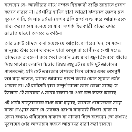
বলেছেন যে- আত্মীয়ের সাথে সম্পর্ক ছিন্নকারী ব্যক্তি জান্নাতে প্রবেশ
করতে পারবে না। এই পবিত্র হাদিস দ্বারা আমরা ঝলমলে জলের মত
বুঝতে পারি, ইসলাম এই মানবতার প্রতি এতই লক্ষ করে আমাদেরকে
বাধ্য করতে হয়ে বলেছে যে যারা সম্পর্ক ছিন্নকারী তাদের ওপরে
জান্নাত যাওয়া অসম্ভব ও কঠিন।
আর একটি হাদিসে বলা হয়েছে যে আল্লাহ, হাশরের দিন, সে সকল
মানুষের উপর রেগে থাকবেন যারা অসুস্থ বা রোগীদের দেখা সত্তেও
তাদেরকে অবহেলা করে সেবা করেনি এবং যারা ক্ষুদার্তদেরকে খাবার
দিয়ে সাহায্য করেনি। চিন্তার বিষয় শুধু এই যে যদি দুই জাহানের
পালনকর্তা, যদি সেই ভয়ংকার হাশরের দিনে তাদের ওপর অসন্তুষ্ট
হয়ে যায় তাহলে, তাদের জান্নাতে প্রবেশ করার কোন সুযোগ পর্যন্ত
থাকবে না। এই হাদিসটি দ্বারা সম্পূর্ণ ভালো ভাবে বোঝা যাচ্ছে যে
ইসলাম এই মানবতা ও মানব কল্যাণের ওপর কত লক্ষ্য করেছে।
এই ধর্মের মানুষদেরকে বাধ্য করা হয়েছে, অন্যের প্রয়োজনের সময়
সাড়া দেওয়ার জন্য সে যেরকম ধরণের সাহায্যই কিংবা হোক না
কেন। কখনও গরিবেদের যাকাত বা সাদকা দিতে বলেছেন তো কখনও
দুর্বলদের ওপর অত্যাচার করতে আমাদের বারণ করা হয়েছে।