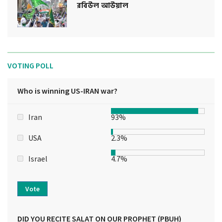
রবিউল আউয়াল
VOTING POLL
Who is winning US-IRAN war?
Iran
93%
USA
2.3%
Israel
4.7%
Vote
DID YOU RECITE SALAT ON OUR PROPHET (PBUH)