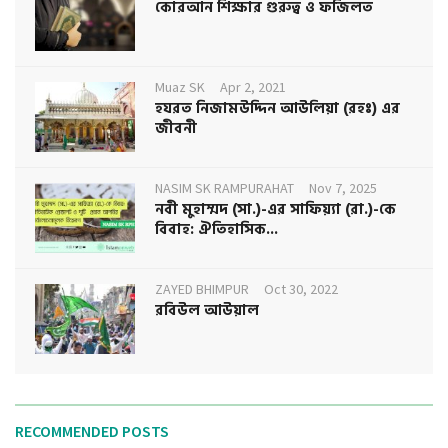
কোরআন শিক্ষার গুরুত্ব ও ফজিলত
Muaz SK
Apr 2, 2021
হযরত নিজামউদ্দিন আউলিয়া (রহঃ) এর
জীবনী
NASIM SK RAMPURAHAT
Nov 7, 2025
নবী মুহাম্মদ (সা.)-এর সাফিয়্যা (রা.)-কে
বিবাহ: ঐতিহাসিক...
ZAYED BHIMPUR
Oct 30, 2022
রবিউল আউয়াল
RECOMMENDED POSTS