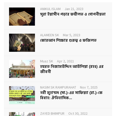
ANIKUL ISLAM
Jan 21, 2023
সূরা ইয়াসীন পড়ার ফযীলত ও গোপনীয়তা
ALAMEEN SK
Mar 5, 2023
কোরআন শিক্ষার গুরুত্ব ও ফজিলত
Muaz SK
Apr 2, 2021
হযরত নিজামউদ্দিন আউলিয়া (রহঃ) এর
জীবনী
NASIM SK RAMPURAHAT
Nov 7, 2025
নবী মুহাম্মদ (সা.)-এর সাফিয়্যা (রা.)-কে
বিবাহ: ঐতিহাসিক...
ZAYED BHIMPUR
Oct 30, 2022