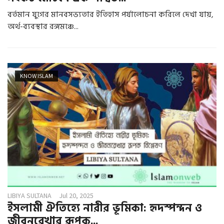
বর্তমান যুগের মানবসভ্যতার ইতিহাস পর্যালোচনা করিলে দেখা যায়,
অর্থ-ব্যবস্থার রঙ্গমঞ্চে...
KNOW ISLAM
LIBIYA SULTANA
Jul 20, 2025
ইসলামী ঐতিহ্যে নারীর ভূমিকা: হৃদস্পন্দন ও
জীবনরেখার রূপক...