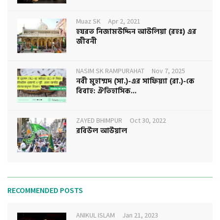
Muaz SK
Apr 2, 2021
হযরত নিজামউদ্দিন আউলিয়া (রহঃ) এর
জীবনী
NASIM SK RAMPURAHAT
Nov 7, 2025
নবী মুহাম্মদ (সা.)-এর সাফিয়্যা (রা.)-কে
বিবাহ: ঐতিহাসিক...
ZAYED BHIMPUR
Oct 30, 2022
রবিউল আউয়াল
RECOMMENDED POSTS
ANIKUL ISLAM
Jan 21, 2023