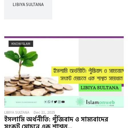
g
LIBIYA SULTANA
a
t
i
o
n
KNOW ISLAM
LIBIYA SULTANA
Dec 21, 2025
ইসলামি অর্থনীতি: পুঁজিবাদ ও সাম্যবাদের
সংকট মোচনে এক শাশ্বত...