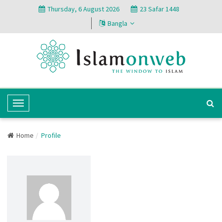
Thursday, 6 August 2026
23 Safar 1448
Bangla
T
o
g
Home
Profile
g
l
e
N
a
v
i