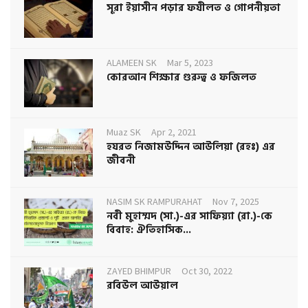
সূরা ইয়াসীন পড়ার ফযীলত ও গোপনীয়তা
ALAMEEN SK
Mar 5, 2023
কোরআন শিক্ষার গুরুত্ব ও ফজিলত
Muaz SK
Apr 2, 2021
হযরত নিজামউদ্দিন আউলিয়া (রহঃ) এর
জীবনী
NASIM SK RAMPURAHAT
Nov 7, 2025
নবী মুহাম্মদ (সা.)-এর সাফিয়্যা (রা.)-কে
বিবাহ: ঐতিহাসিক...
ZAYED BHIMPUR
Oct 30, 2022
রবিউল আউয়াল