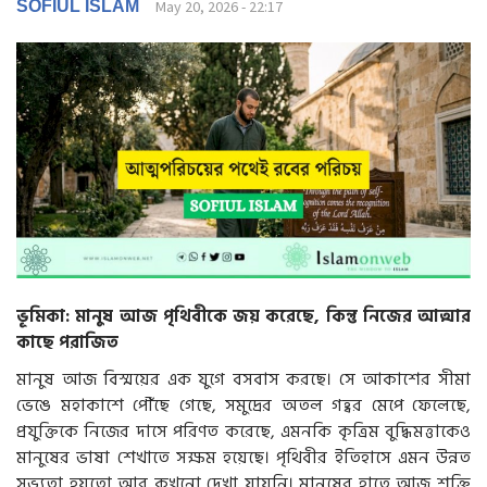
g
SOFIUL ISLAM
May 20, 2026 - 22:17
a
t
i
o
n
ভূমিকা: মানুষ আজ পৃথিবীকে জয় করেছে, কিন্তু নিজের আত্মার
কাছে পরাজিত
মানুষ আজ বিস্ময়ের এক যুগে বসবাস করছে। সে আকাশের সীমা
ভেঙে মহাকাশে পৌঁছে গেছে, সমুদ্রের অতল গহ্বর মেপে ফেলেছে,
প্রযুক্তিকে নিজের দাসে পরিণত করেছে, এমনকি কৃত্রিম বুদ্ধিমত্তাকেও
মানুষের ভাষা শেখাতে সক্ষম হয়েছে। পৃথিবীর ইতিহাসে এমন উন্নত
সভ্যতা হয়তো আর কখনো দেখা যায়নি। মানুষের হাতে আজ শক্তি