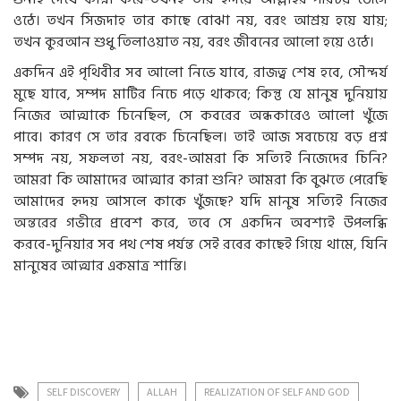
ওঠে। তখন সিজদাহ তার কাছে বোঝা নয়, বরং আশ্রয় হয়ে যায়;
তখন কুরআন শুধু তিলাওয়াত নয়, বরং জীবনের আলো হয়ে ওঠে।
একদিন এই পৃথিবীর সব আলো নিভে যাবে, রাজত্ব শেষ হবে, সৌন্দর্য
মুছে যাবে, সম্পদ মাটির নিচে পড়ে থাকবে; কিন্তু যে মানুষ দুনিয়ায়
নিজের আত্মাকে চিনেছিল, সে কবরের অন্ধকারেও আলো খুঁজে
পাবে। কারণ সে তার রবকে চিনেছিল। তাই আজ সবচেয়ে বড় প্রশ্ন
সম্পদ নয়, সফলতা নয়, বরং-আমরা কি সত্যিই নিজেদের চিনি?
আমরা কি আমাদের আত্মার কান্না শুনি? আমরা কি বুঝতে পেরেছি
আমাদের হৃদয় আসলে কাকে খুঁজছে? যদি মানুষ সত্যিই নিজের
অন্তরের গভীরে প্রবেশ করে, তবে সে একদিন অবশ্যই উপলব্ধি
করবে-দুনিয়ার সব পথ শেষ পর্যন্ত সেই রবের কাছেই গিয়ে থামে, যিনি
মানুষের আত্মার একমাত্র শান্তি।
SELF DISCOVERY
ALLAH
REALIZATION OF SELF AND GOD