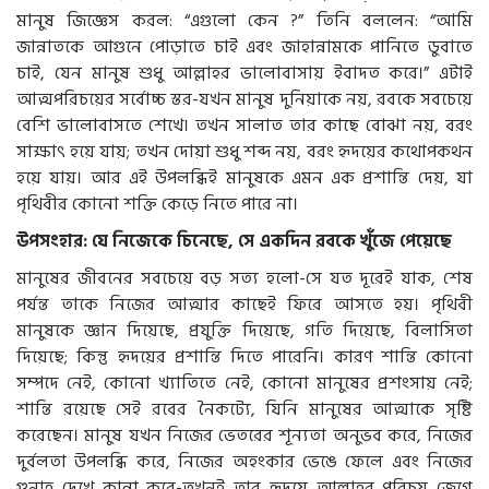
মানুষ জিজ্ঞেস করল: “এগুলো কেন ?” তিনি বললেন: “আমি
জান্নাতকে আগুনে পোড়াতে চাই এবং জাহান্নামকে পানিতে ডুবাতে
চাই, যেন মানুষ শুধু আল্লাহর ভালোবাসায় ইবাদত করে।” এটাই
আত্মপরিচয়ের সর্বোচ্চ স্তর-যখন মানুষ দুনিয়াকে নয়, রবকে সবচেয়ে
বেশি ভালোবাসতে শেখে। তখন সালাত তার কাছে বোঝা নয়, বরং
সাক্ষাৎ হয়ে যায়; তখন দোয়া শুধু শব্দ নয়, বরং হৃদয়ের কথোপকথন
হয়ে যায়। আর এই উপলব্ধিই মানুষকে এমন এক প্রশান্তি দেয়, যা
পৃথিবীর কোনো শক্তি কেড়ে নিতে পারে না।
উপসংহার: যে নিজেকে চিনেছে, সে একদিন রবকে খুঁজে পেয়েছে
মানুষের জীবনের সবচেয়ে বড় সত্য হলো-সে যত দূরেই যাক, শেষ
পর্যন্ত তাকে নিজের আত্মার কাছেই ফিরে আসতে হয়। পৃথিবী
মানুষকে জ্ঞান দিয়েছে, প্রযুক্তি দিয়েছে, গতি দিয়েছে, বিলাসিতা
দিয়েছে; কিন্তু হৃদয়ের প্রশান্তি দিতে পারেনি। কারণ শান্তি কোনো
সম্পদে নেই, কোনো খ্যাতিতে নেই, কোনো মানুষের প্রশংসায় নেই;
শান্তি রয়েছে সেই রবের নৈকট্যে, যিনি মানুষের আত্মাকে সৃষ্টি
করেছেন। মানুষ যখন নিজের ভেতরের শূন্যতা অনুভব করে, নিজের
দুর্বলতা উপলব্ধি করে, নিজের অহংকার ভেঙে ফেলে এবং নিজের
গুনাহ দেখে কান্না করে-তখনই তার হৃদয়ে আল্লাহর পরিচয় জেগে