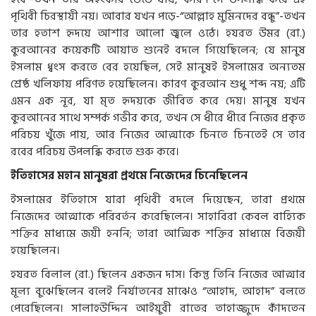
পৃথিবী চিরস্থায়ী নয়। আবার যখন পড়ে-“আল্লাহ মুমিনদের বন্ধু”-তখন
তার হতাশ হৃদয়ে আশার আলো জ্বলে ওঠে। হযরত উমর (রা.)
কুরআনের কয়েকটি আয়াত শুনেই বদলে গিয়েছিলেন; যে মানুষ
ইসলাম ধ্বংস করতে বের হয়েছিল, সেই মানুষই ইসলামের অন্যতম
শ্রেষ্ঠ খলিফায় পরিণত হয়েছিলেন। কারণ কুরআন শুধু শব্দ নয়; এটি
এমন এক নূর, যা মৃত হৃদয়কে জীবিত করে দেয়। মানুষ যখন
কুরআনের সাথে সম্পর্ক গভীর করে, তখন সে ধীরে ধীরে নিজের প্রকৃত
পরিচয় খুঁজে পায়, আর নিজের আত্মাকে চিনতে চিনতেই সে তার
রবের পরিচয় উপলব্ধি করতে শুরু করে।
ইতিহাসের মহান মানুষরা প্রথমে নিজেদের চিনেছিলেন
ইসলামের ইতিহাসে যারা পৃথিবী বদলে দিয়েছেন, তারা প্রথমে
নিজেদের আত্মাকে পরিবর্তন করেছিলেন। সাহাবিরা কেবল বাহ্যিক
শক্তির মাধ্যমে জয়ী হননি; তারা আত্মিক শক্তির মাধ্যমে বিজয়ী
হয়েছিলেন।
হযরত বিলাল (রা.) ছিলেন একজন দাস। কিন্তু তিনি নিজের আত্মার
মূল্য বুঝেছিলেন বলেই নির্যাতনের মাঝেও “আহাদ, আহাদ” বলতে
পেরেছিলেন। সালাহউদ্দিন আইয়ুবী রাতের তাহাজ্জুদে কাঁদতেন