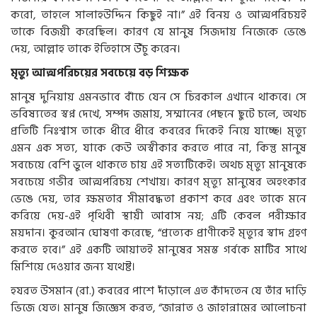
করো, তাহলে সালাহউদ্দিন কিছুই না।” এই বিনয় ও আত্মপরিচয়ই
তাকে বিজয়ী করেছিল। কারণ যে মানুষ সিজদায় নিজেকে ভেঙে
দেয়, আল্লাহ তাকে ইতিহাসে উঁচু করেন।
মৃত্যু আত্মপরিচয়ের সবচেয়ে বড় শিক্ষক
মানুষ দুনিয়ায় এমনভাবে বাঁচে যেন সে চিরকাল এখানে থাকবে। সে
ভবিষ্যতের স্বপ্ন দেখে, সম্পদ জমায়, সম্মানের পেছনে ছুটে চলে, অথচ
প্রতিটি নিঃশ্বাস তাকে ধীরে ধীরে কবরের দিকেই নিয়ে যাচ্ছে। মৃত্যু
এমন এক সত্য, যাকে কেউ অস্বীকার করতে পারে না, কিন্তু মানুষ
সবচেয়ে বেশি ভুলে থাকতে চায় এই সত্যটিকেই। অথচ মৃত্যু মানুষকে
সবচেয়ে গভীর আত্মপরিচয় শেখায়। কারণ মৃত্যু মানুষের অহংকার
ভেঙে দেয়, তার ক্ষমতার সীমাবদ্ধতা প্রকাশ করে এবং তাকে মনে
করিয়ে দেয়-এই পৃথিবী স্থায়ী আবাস নয়; এটি কেবল পরীক্ষার
ময়দান। কুরআন ঘোষণা করেছে, “প্রত্যেক প্রাণীকেই মৃত্যুর স্বাদ গ্রহণ
করতে হবে।” এই একটি আয়াতই মানুষের সমস্ত গর্বকে মাটির সাথে
মিশিয়ে দেওয়ার জন্য যথেষ্ট।
হযরত উসমান (রা.) কবরের পাশে দাঁড়ালে এত কাঁদতেন যে তাঁর দাড়ি
ভিজে যেত। মানুষ জিজ্ঞেস করত, “জান্নাত ও জাহান্নামের আলোচনা