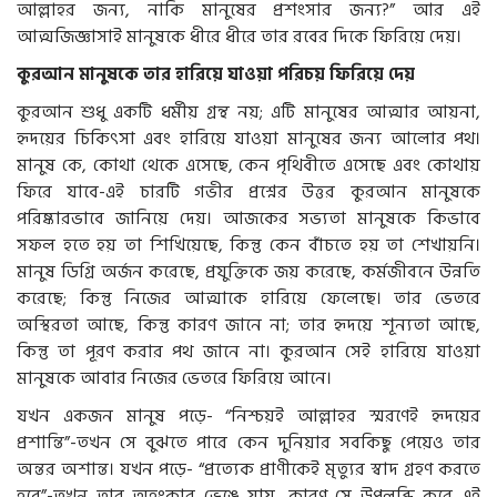
আল্লাহর জন্য, নাকি মানুষের প্রশংসার জন্য?” আর এই
আত্মজিজ্ঞাসাই মানুষকে ধীরে ধীরে তার রবের দিকে ফিরিয়ে দেয়।
কুরআন মানুষকে তার হারিয়ে যাওয়া পরিচয় ফিরিয়ে দেয়
কুরআন শুধু একটি ধর্মীয় গ্রন্থ নয়; এটি মানুষের আত্মার আয়না,
হৃদয়ের চিকিৎসা এবং হারিয়ে যাওয়া মানুষের জন্য আলোর পথ।
মানুষ কে, কোথা থেকে এসেছে, কেন পৃথিবীতে এসেছে এবং কোথায়
ফিরে যাবে-এই চারটি গভীর প্রশ্নের উত্তর কুরআন মানুষকে
পরিষ্কারভাবে জানিয়ে দেয়। আজকের সভ্যতা মানুষকে কিভাবে
সফল হতে হয় তা শিখিয়েছে, কিন্তু কেন বাঁচতে হয় তা শেখায়নি।
মানুষ ডিগ্রি অর্জন করেছে, প্রযুক্তিকে জয় করেছে, কর্মজীবনে উন্নতি
করেছে; কিন্তু নিজের আত্মাকে হারিয়ে ফেলেছে। তার ভেতরে
অস্থিরতা আছে, কিন্তু কারণ জানে না; তার হৃদয়ে শূন্যতা আছে,
কিন্তু তা পূরণ করার পথ জানে না। কুরআন সেই হারিয়ে যাওয়া
মানুষকে আবার নিজের ভেতরে ফিরিয়ে আনে।
যখন একজন মানুষ পড়ে- “নিশ্চয়ই আল্লাহর স্মরণেই হৃদয়ের
প্রশান্তি”-তখন সে বুঝতে পারে কেন দুনিয়ার সবকিছু পেয়েও তার
অন্তর অশান্ত। যখন পড়ে- “প্রত্যেক প্রাণীকেই মৃত্যুর স্বাদ গ্রহণ করতে
হবে”-তখন তার অহংকার ভেঙে যায়, কারণ সে উপলব্ধি করে এই