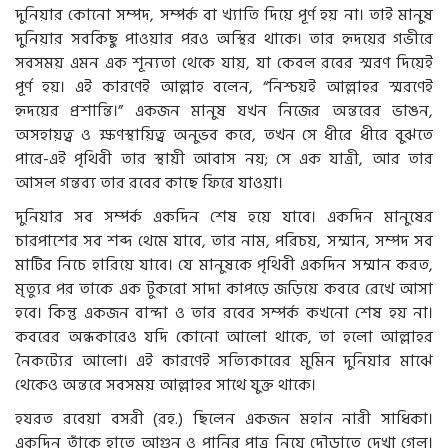
দুনিয়ার কোনো সম্পদ, সম্পর্ক বা খ্যাতি দিয়ে পূর্ণ হয় না। তাই মানুষ
দুনিয়ার সবকিছু পাওয়ার পরও অস্থির থাকে। তার হৃদয়ের গভীরে
সবসময় এমন এক শূন্যতা থেকে যায়, যা কেবল রবের স্মরণ দিয়েই
পূর্ণ হয়। এই কারণেই আল্লাহ বলেন, “নিশ্চয়ই আল্লাহর স্মরণেই
হৃদয়ের প্রশান্তি।” একজন মানুষ যখন নিজের অন্তরের ভাঙন,
অসহায়ত্ব ও ক্ষণস্থায়িত্ব অনুভব করে, তখন সে ধীরে ধীরে বুঝতে
পারে-এই পৃথিবী তার স্থায়ী আবাস নয়; সে এক যাত্রী, আর তার
আসল গন্তব্য তার রবের কাছে ফিরে যাওয়া।
দুনিয়ার সব সম্পর্ক একদিন শেষ হয়ে যাবে। একদিন মানুষের
চারপাশের সব শব্দ থেমে যাবে, তার নাম, পরিচয়, সম্মান, সম্পদ সব
মাটির নিচে হারিয়ে যাবে। যে মানুষকে পৃথিবী একদিন সম্মান করত,
মৃত্যুর পর তাকে এক টুকরো সাদা কাপড়ে জড়িয়ে কবরে রেখে আসা
হবে। কিন্তু একজন বান্দা ও তার রবের সম্পর্ক কখনো শেষ হয় না।
কবরের অন্ধকারেও যদি কোনো আলো থাকে, তা হলো আল্লাহর
নৈকট্যের আলো। এই কারণেই সত্যিকারের মুমিন দুনিয়ার মাঝে
থেকেও অন্তরে সবসময় আল্লাহর সাথে যুক্ত থাকে।
হযরত রবেয়া বসরী (রহ.) ছিলেন একজন মহান নারী সাধিকা।
একদিন তাঁকে হাতে আগুন ও পানির পাত্র নিয়ে দৌড়াতে দেখা গেল।