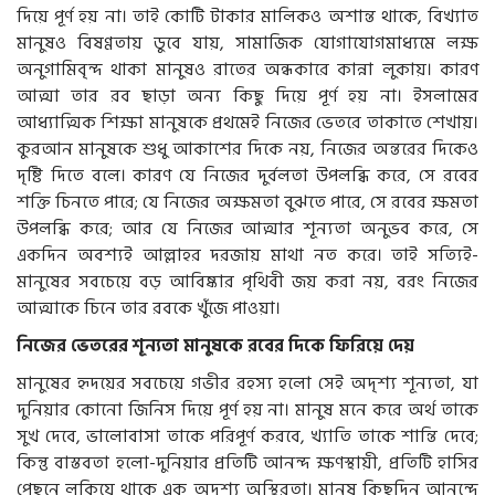
দিয়ে পূর্ণ হয় না। তাই কোটি টাকার মালিকও অশান্ত থাকে, বিখ্যাত
মানুষও বিষণ্ণতায় ডুবে যায়, সামাজিক যোগাযোগমাধ্যমে লক্ষ
অনুগামিবৃন্দ থাকা মানুষও রাতের অন্ধকারে কান্না লুকায়। কারণ
আত্মা তার রব ছাড়া অন্য কিছু দিয়ে পূর্ণ হয় না। ইসলামের
আধ্যাত্মিক শিক্ষা মানুষকে প্রথমেই নিজের ভেতরে তাকাতে শেখায়।
কুরআন মানুষকে শুধু আকাশের দিকে নয়, নিজের অন্তরের দিকেও
দৃষ্টি দিতে বলে। কারণ যে নিজের দুর্বলতা উপলব্ধি করে, সে রবের
শক্তি চিনতে পারে; যে নিজের অক্ষমতা বুঝতে পারে, সে রবের ক্ষমতা
উপলব্ধি করে; আর যে নিজের আত্মার শূন্যতা অনুভব করে, সে
একদিন অবশ্যই আল্লাহর দরজায় মাথা নত করে। তাই সত্যিই-
মানুষের সবচেয়ে বড় আবিষ্কার পৃথিবী জয় করা নয়, বরং নিজের
আত্মাকে চিনে তার রবকে খুঁজে পাওয়া।
নিজের ভেতরের শূন্যতা মানুষকে রবের দিকে ফিরিয়ে দেয়
মানুষের হৃদয়ের সবচেয়ে গভীর রহস্য হলো সেই অদৃশ্য শূন্যতা, যা
দুনিয়ার কোনো জিনিস দিয়ে পূর্ণ হয় না। মানুষ মনে করে অর্থ তাকে
সুখ দেবে, ভালোবাসা তাকে পরিপূর্ণ করবে, খ্যাতি তাকে শান্তি দেবে;
কিন্তু বাস্তবতা হলো-দুনিয়ার প্রতিটি আনন্দ ক্ষণস্থায়ী, প্রতিটি হাসির
পেছনে লুকিয়ে থাকে এক অদৃশ্য অস্থিরতা। মানুষ কিছুদিন আনন্দে