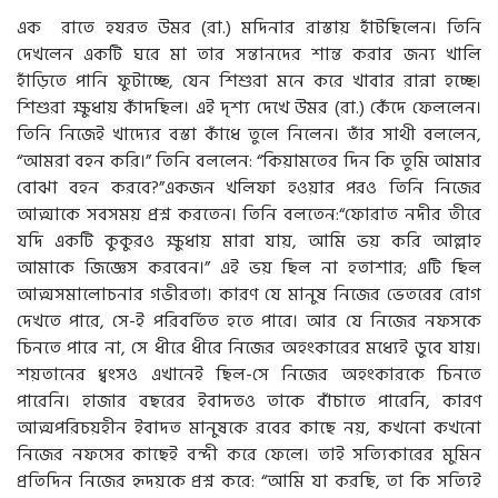
এক রাতে হযরত উমর (রা.) মদিনার রাস্তায় হাঁটছিলেন। তিনি
দেখলেন একটি ঘরে মা তার সন্তানদের শান্ত করার জন্য খালি
হাঁড়িতে পানি ফুটাচ্ছে, যেন শিশুরা মনে করে খাবার রান্না হচ্ছে।
শিশুরা ক্ষুধায় কাঁদছিল। এই দৃশ্য দেখে উমর (রা.) কেঁদে ফেললেন।
তিনি নিজেই খাদ্যের বস্তা কাঁধে তুলে নিলেন। তাঁর সাথী বললেন,
“আমরা বহন করি।” তিনি বললেন: “কিয়ামতের দিন কি তুমি আমার
বোঝা বহন করবে?”একজন খলিফা হওয়ার পরও তিনি নিজের
আত্মাকে সবসময় প্রশ্ন করতেন। তিনি বলতেন:“ফোরাত নদীর তীরে
যদি একটি কুকুরও ক্ষুধায় মারা যায়, আমি ভয় করি আল্লাহ
আমাকে জিজ্ঞেস করবেন।” এই ভয় ছিল না হতাশার; এটি ছিল
আত্মসমালোচনার গভীরতা। কারণ যে মানুষ নিজের ভেতরের রোগ
দেখতে পারে, সে-ই পরিবর্তিত হতে পারে। আর যে নিজের নফসকে
চিনতে পারে না, সে ধীরে ধীরে নিজের অহংকারের মধ্যেই ডুবে যায়।
শয়তানের ধ্বংসও এখানেই ছিল-সে নিজের অহংকারকে চিনতে
পারেনি। হাজার বছরের ইবাদতও তাকে বাঁচাতে পারেনি, কারণ
আত্মপরিচয়হীন ইবাদত মানুষকে রবের কাছে নয়, কখনো কখনো
নিজের নফসের কাছেই বন্দী করে ফেলে। তাই সত্যিকারের মুমিন
প্রতিদিন নিজের হৃদয়কে প্রশ্ন করে: “আমি যা করছি, তা কি সত্যিই