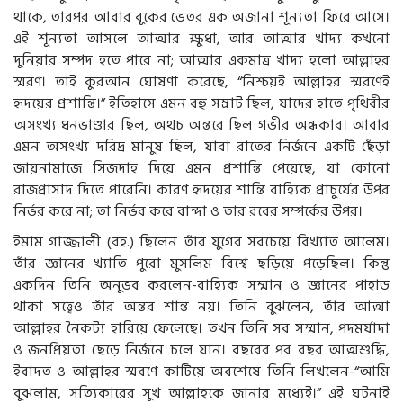
থাকে, তারপর আবার বুকের ভেতর এক অজানা শূন্যতা ফিরে আসে।
এই শূন্যতা আসলে আত্মার ক্ষুধা, আর আত্মার খাদ্য কখনো
দুনিয়ার সম্পদ হতে পারে না; আত্মার একমাত্র খাদ্য হলো আল্লাহর
স্মরণ। তাই কুরআন ঘোষণা করেছে, “নিশ্চয়ই আল্লাহর স্মরণেই
হৃদয়ের প্রশান্তি।” ইতিহাসে এমন বহু সম্রাট ছিল, যাদের হাতে পৃথিবীর
অসংখ্য ধনভাণ্ডার ছিল, অথচ অন্তরে ছিল গভীর অন্ধকার। আবার
এমন অসংখ্য দরিদ্র মানুষ ছিল, যারা রাতের নির্জনে একটি ছেঁড়া
জায়নামাজে সিজদাহ দিয়ে এমন প্রশান্তি পেয়েছে, যা কোনো
রাজপ্রাসাদ দিতে পারেনি। কারণ হৃদয়ের শান্তি বাহ্যিক প্রাচুর্যের উপর
নির্ভর করে না; তা নির্ভর করে বান্দা ও তার রবের সম্পর্কের উপর।
ইমাম গাজ্জালী (রহ.) ছিলেন তাঁর যুগের সবচেয়ে বিখ্যাত আলেম।
তাঁর জ্ঞানের খ্যাতি পুরো মুসলিম বিশ্বে ছড়িয়ে পড়েছিল। কিন্তু
একদিন তিনি অনুভব করলেন-বাহ্যিক সম্মান ও জ্ঞানের পাহাড়
থাকা সত্ত্বেও তাঁর অন্তর শান্ত নয়। তিনি বুঝলেন, তাঁর আত্মা
আল্লাহর নৈকট্য হারিয়ে ফেলেছে। তখন তিনি সব সম্মান, পদমর্যাদা
ও জনপ্রিয়তা ছেড়ে নির্জনে চলে যান। বছরের পর বছর আত্মশুদ্ধি,
ইবাদত ও আল্লাহর স্মরণে কাটিয়ে অবশেষে তিনি লিখলেন-“আমি
বুঝলাম, সত্যিকারের সুখ আল্লাহকে জানার মধ্যেই।” এই ঘটনাই