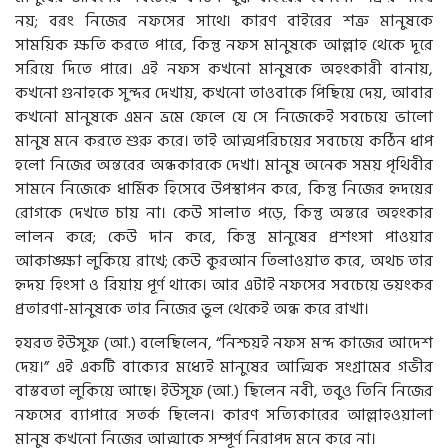
নয়; বরং নিজের নফসের সাথে। কারণ বাইরের শত্রু মানুষকে
সাময়িক ক্ষতি করতে পারে, কিন্তু নফস মানুষকে আল্লাহ থেকে দূরে
সরিয়ে দিতে পারে। এই নফস কখনো মানুষকে অহংকারী বানায়,
কখনো গুনাহকে সুন্দর দেখায়, কখনো তাওবাকে পিছিয়ে দেয়, আবার
কখনো মানুষকে এমন ভ্রমে ফেলে যে সে নিজেকেই সবচেয়ে ভালো
মানুষ মনে করতে শুরু করে। তাই আত্মপরিচয়ের সবচেয়ে কঠিন ধাপ
হলো নিজের অন্তরের অন্ধকারকে দেখা। মানুষ অনেক সময় পৃথিবীর
সামনে নিজেকে ধার্মিক হিসেবে উপস্থাপন করে, কিন্তু নিজের হৃদয়ের
রোগকে দেখতে চায় না। কেউ সালাত পড়ে, কিন্তু অন্তরে অহংকার
লালন করে; কেউ দান করে, কিন্তু মানুষের প্রশংসা পাওয়ার
আকাঙ্ক্ষা লুকিয়ে রাখে; কেউ কুরআন তিলাওয়াত করে, অথচ তার
হৃদয় হিংসা ও রিয়ায় পূর্ণ থাকে। আর এটাই নফসের সবচেয়ে ভয়ংকর
প্রতারণা-মানুষকে তার নিজের ভুল থেকেই অন্ধ করে রাখা।
হযরত ইউসুফ (আ.) বলেছিলেন, “নিশ্চয়ই নফস মন্দ কাজের আদেশ
দেয়।” এই একটি বাক্যের মধ্যেই মানুষের আত্মিক সংগ্রামের গভীর
বাস্তবতা লুকিয়ে আছে। ইউসুফ (আ.) ছিলেন নবী, তবুও তিনি নিজের
নফসের ব্যাপারে সতর্ক ছিলেন। কারণ সত্যিকারের আল্লাহওয়ালা
মানুষ কখনো নিজের আত্মাকে সম্পূর্ণ নিরাপদ মনে করে না।