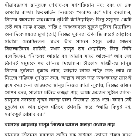
সীমাবদ্ধতাই মানুষকে শেখায়-সে সর্বশক্তিমান নয়; বরং সে এক
অসহায় বান্দা। ফিরআউন নিজেকে “সর্বোচ্চ রব” দাবি করেছিল,
নিজের ক্ষমতার অহংকারে পৃথিবী কাঁপিয়েছিল; কিন্তু সমুদ্রের একটি
ঢেউ তার সমস্ত রাজত্ব, শক্তি ও অহংকারকে মুহূর্তে ডুবিয়ে দিয়েছিল।
অন্যদিকে হযরত মূসা (আ.) নিজের দুর্বলতা উপলব্ধি করেই আল্লাহর
সাহায্য চেয়েছিলেন। যখন তাঁর সামনে সমুদ্র আর পেছনে
ফিরআউনের বাহিনী, তখন মানুষ ভয় পেয়েছিল; কিন্তু তিনি
বলেছিলেন, “নিশ্চয়ই আমার রব আমার সাথে আছেন।” আর সেই
ঈমানই সমুদ্রকে পথ বানিয়ে দিয়েছিল। ইতিহাস সাক্ষী-যে মানুষ
নিজের দুর্বলতা বুঝতে পারে, আল্লাহ তাকে শক্তি দেন; আর যে
নিজের শক্তিকে পূর্ণ মনে করে, আল্লাহ তাকে তার অহংকারের মাঝেই
ধ্বংস করে দেন। আজকের মানুষ নিজের কান্না লুকায়, নিজের ভাঙন
গোপন করে, সাহায্য চাইতে লজ্জা পায়; অথচ একজন মুমিন জানে-
মানুষের সবচেয়ে সুন্দর অবস্থা হলো সিজদায় ভেঙে পড়া। কারণ সেই
মুহূর্তেই সে তার প্রকৃত পরিচয় উপলব্ধি করে: “আমি কিছুই নই,
সবকিছুই আমার রব।”
নফসের আয়নায় মানুষ নিজের আসল চেহারা দেখতে পায়
মানুষের জীবনের সবচেয়ে কঠিন যুদ্ধ বাইরের কোনো শত্রুর সাথে