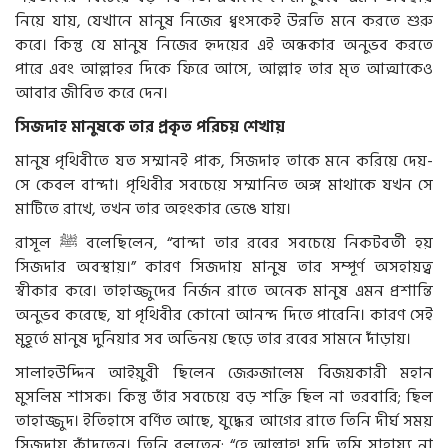
নিয়ে যায়, যেখানে মানুষ নিজের ধ্বংসকেই উন্নতি মনে করতে শুরু
করে। কিন্তু যে মানুষ নিজের হৃদয়ের এই অন্ধকার অনুভব করতে
পারে এবং আল্লাহর দিকে ফিরে আসে, আল্লাহ তার মৃত আত্মাকেও
আবার জীবিত করে দেন।
সিজদাহ মানুষকে তার প্রকৃত পরিচয় শেখায়
মানুষ পৃথিবীতে যত সম্মানই পাক, সিজদাহ তাকে মনে করিয়ে দেয়-
সে কেবল বান্দা। পৃথিবীর সবচেয়ে সম্মানিত অঙ্গ মাথাকে যখন সে
মাটিতে রাখে, তখন তার অহংকার ভেঙে যায়।
রাসূল
ﷺ
বলেছিলেন, “বান্দা তার রবের সবচেয়ে নিকটবর্তী হয়
সিজদার অবস্থায়।” কারণ সিজদায় মানুষ তার সম্পূর্ণ অসহায়ত্ব
স্বীকার করে। তাহাজ্জুদের নির্জন রাতে অনেক মানুষ এমন প্রশান্তি
অনুভব করেছে, যা পৃথিবীর কোনো আনন্দ দিতে পারেনি। কারণ সেই
মুহূর্তে মানুষ দুনিয়ার সব অভিনয় ছেড়ে তার রবের সামনে দাঁড়ায়।
সালাহউদ্দিন আইয়ুবী ছিলেন জেরুজালেম বিজয়কারী মহান
মুসলিম শাসক। কিন্তু তাঁর সবচেয়ে বড় শক্তি ছিল না তরবারি; ছিল
তাহাজ্জুদ। ইতিহাসে বর্ণিত আছে, যুদ্ধের আগের রাতে তিনি দীর্ঘ সময়
সিজদায় কাঁদতেন। তিনি বলতেন: “হে আল্লাহ! যদি তুমি সাহায্য না