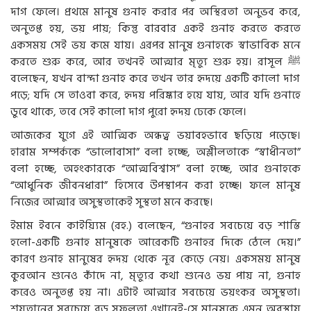
দাগ ফেলে। প্রথমে মানুষ গুনাহ করার পর অস্থিরতা অনুভব করে,
অনুতপ্ত হয়, ভয় পায়; কিন্তু বারবার একই গুনাহ করতে করতে
একসময় সেই ভয় কমে যায়। এরপর মানুষ গুনাহকে স্বাভাবিক মনে
করতে শুরু করে, আর তখনই আত্মার মৃত্যু শুরু হয়। রাসূল
ﷺ
বলেছেন, যখন বান্দা গুনাহ করে তখন তার হৃদয়ে একটি কালো দাগ
পড়ে; যদি সে তাওবা করে, হৃদয় পরিষ্কার হয়ে যায়, আর যদি গুনাহে
ডুবে থাকে, তবে সেই কালো দাগ পুরো হৃদয় ঢেকে ফেলে।
আজকের যুগে এই আত্মিক অন্ধত্ব ভয়াবহভাবে ছড়িয়ে পড়েছে।
হারাম সম্পর্ককে “ভালোবাসা” বলা হচ্ছে, অশ্লীলতাকে “স্বাধীনতা”
বলা হচ্ছে, অহংকারকে “আত্মবিশ্বাস” বলা হচ্ছে, আর গুনাহকে
“আধুনিক জীবনধারা” হিসেবে উপস্থাপন করা হচ্ছে। ফলে মানুষ
নিজের আত্মার অসুস্থতাকেই সুস্থতা মনে করছে।
ইমাম ইবনে কাইয়্যিম (রহ.) বলেছেন, “গুনাহর সবচেয়ে বড় শাস্তি
হলো-একটি গুনাহ মানুষকে আরেকটি গুনাহর দিকে ঠেলে দেয়।”
কারণ গুনাহ মানুষের হৃদয় থেকে নূর কেড়ে নেয়। একসময় মানুষ
কুরআন শুনেও কাঁদে না, মৃত্যুর কথা শুনেও ভয় পায় না, গুনাহ
করেও অনুতপ্ত হয় না। এটাই আত্মার সবচেয়ে ভয়ংকর অসুস্থতা।
শয়তানের সবচেয়ে বড় সফলতা এখানেই-সে মানুষকে এমন অবস্থায়