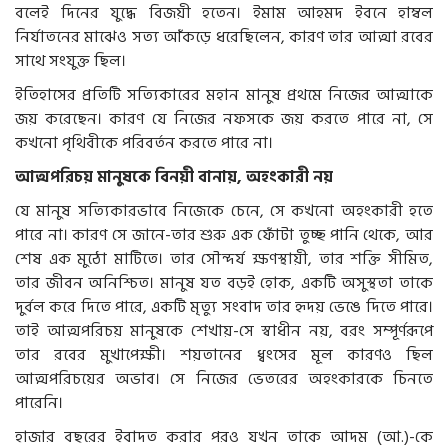
বলেই দিনের যুদ্ধে বিজয়ী হতেন। ইমাম আহমদ ইবনে হাম্বল
নির্যাতনের মাঝেও সত্য আঁকড়ে ধরেছিলেন, কারণ তার আত্মা রবের
সাথে সংযুক্ত ছিল।
ইতিহাসের প্রতিটি সত্যিকারের মহান মানুষ প্রথমে নিজের আত্মাকে
জয় করেছেন। কারণ যে নিজের নফসকে জয় করতে পারে না, সে
কখনো পৃথিবীকে পরিবর্তন করতে পারে না।
আত্মপরিচয় মানুষকে বিনয়ী বানায়, অহংকারী নয়
যে মানুষ সত্যিকারভাবে নিজেকে চেনে, সে কখনো অহংকারী হতে
পারে না। কারণ সে জানে-তার শুরু এক ফোঁটা তুচ্ছ পানি থেকে, আর
শেষ এক মুঠো মাটিতে। তার সৌন্দর্য ক্ষণস্থায়ী, তার শক্তি সীমিত,
তার জীবন অনিশ্চিত। মানুষ যত বড়ই হোক, একটি অসুস্থতা তাকে
দুর্বল করে দিতে পারে, একটি মৃত্যু সংবাদ তার হৃদয় ভেঙে দিতে পারে।
তাই আত্মপরিচয় মানুষকে শেখায়-সে স্বাধীন নয়, বরং সম্পূর্ণরূপে
তার রবের মুখাপেক্ষী। শয়তানের ধ্বংসের মূল কারণও ছিল
আত্মপরিচয়ের অভাব। সে নিজের ভেতরের অহংকারকে চিনতে
পারেনি।
হাজার বছরের ইবাদত করার পরও যখন তাকে আদম (আ.)-কে