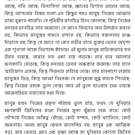
আছে, গতি আছে, বিলাসিতা আছে, জ্ঞানের বিশাল ভাণ্ডার আছে;
কিন্তু আশ্চর্যের বিষয় হলো-এত কিছুর পরও মানুষ নিজের আত্মার
ভাষা বুঝতে পারেনি। সে পৃথিবীর মানচিত্র চিনে ফেলেছে, কিন্তু নিজের
হৃদয়ের মানচিত্র তার অজানা। সে জানে কিভাবে অর্থ উপার্জন করতে
হয়, কিভাবে মানুষের সামনে হাসতে হয়, কিভাবে সফলতার মঞ্চে
দাঁড়াতে হয়; কিন্তু সে জানে না কেন গভীর রাতে বুকের ভেতর অদৃশ্য
এক শূন্যতা তাকে নিঃশব্দে কাঁদায়। এই যুগের মানুষ বাহ্যিকভাবে যত
উন্নত হয়েছে, অন্তরে তত একা হয়ে পড়েছে। তার ঘরে আলোর
ঝলকানি বেড়েছে, কিন্তু হৃদয়ের ভেতর অন্ধকার জমেছে। তার হাতে
স্মার্টফোন এসেছে, কিন্তু সিজদাহ হারিয়ে গেছে। তার চারপাশে হাজার
মানুষের ভিড়, কিন্তু আত্মা নিঃসঙ্গ। সে মানুষকে মুগ্ধ করতে শিখেছে,
কিন্তু নিজের রবকে ভুলে গেছে। আর এই ভুলে যাওয়ার শুরু হয়েছে
আত্মপরিচয় হারানোর মধ্য দিয়ে।
মানুষ যখন নিজের প্রকৃত পরিচয় ভুলে যায়, তখন সে দুনিয়ার
ক্ষণস্থায়ী জিনিসের মধ্যে নিজের মূল্য খুঁজতে শুরু করে। কেউ
সৌন্দর্যে নিজের অস্তিত্ব খোঁজে, কেউ সম্পদে, কেউ খ্যাতিতে, কেউ
ক্ষমতায়। অথচ মানুষ কেবল মাংসপিণ্ড নয়; মানুষ এক আত্মিক
সত্তা, যার ভেতরে এমন এক তৃষ্ণা আছে যা দুনিয়ার কোনো জিনিস