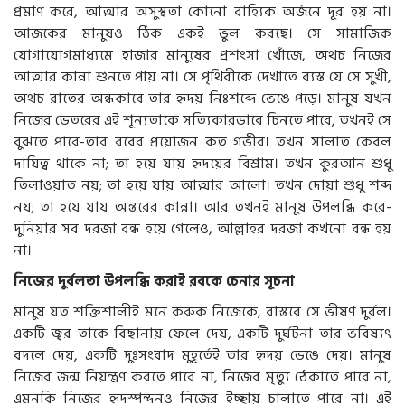
প্রমাণ করে, আত্মার অসুস্থতা কোনো বাহ্যিক অর্জনে দূর হয় না।
আজকের মানুষও ঠিক একই ভুল করছে। সে সামাজিক
যোগাযোগমাধ্যমে হাজার মানুষের প্রশংসা খোঁজে, অথচ নিজের
আত্মার কান্না শুনতে পায় না। সে পৃথিবীকে দেখাতে ব্যস্ত যে সে সুখী,
অথচ রাতের অন্ধকারে তার হৃদয় নিঃশব্দে ভেঙে পড়ে। মানুষ যখন
নিজের ভেতরের এই শূন্যতাকে সত্যিকারভাবে চিনতে পারে, তখনই সে
বুঝতে পারে-তার রবের প্রয়োজন কত গভীর। তখন সালাত কেবল
দায়িত্ব থাকে না; তা হয়ে যায় হৃদয়ের বিশ্রাম। তখন কুরআন শুধু
তিলাওয়াত নয়; তা হয়ে যায় আত্মার আলো। তখন দোয়া শুধু শব্দ
নয়; তা হয়ে যায় অন্তরের কান্না। আর তখনই মানুষ উপলব্ধি করে-
দুনিয়ার সব দরজা বন্ধ হয়ে গেলেও, আল্লাহর দরজা কখনো বন্ধ হয়
না।
নিজের দুর্বলতা উপলব্ধি করাই রবকে চেনার সূচনা
মানুষ যত শক্তিশালীই মনে করুক নিজেকে, বাস্তবে সে ভীষণ দুর্বল।
একটি জ্বর তাকে বিছানায় ফেলে দেয়, একটি দুর্ঘটনা তার ভবিষ্যৎ
বদলে দেয়, একটি দুঃসংবাদ মুহূর্তেই তার হৃদয় ভেঙে দেয়। মানুষ
নিজের জন্ম নিয়ন্ত্রণ করতে পারে না, নিজের মৃত্যু ঠেকাতে পারে না,
এমনকি নিজের হৃদস্পন্দনও নিজের ইচ্ছায় চালাতে পারে না। এই