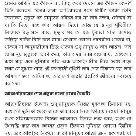
শুনেও আপনি এত কাঁদেন না, কিন্তু কবর দেখলে এত কাঁদেন কেন?”
তিনি বলতেন, “কবর হলো আখিরাতের প্রথম ঘাঁটি।” কারণ তিনি
জানতেন, মৃত্যুর পর মানুষের পরিচয় হবে না তার সম্পদ, সৌন্দর্য বা
খ্যাতি দিয়ে; বরং তার আমল দিয়ে। আজ যে মানুষ পৃথিবীতে
নিজেকে বড় মনে করে, মৃত্যুর পর সে এক টুকরো সাদা কাপড়ে
জড়িয়ে মাটির নিচে চলে যাবে। সেখানে কোনো পদমর্যাদা থাকবে না,
থাকবে না অনুসারীদের ভিড়; থাকবে শুধু মানুষ ও তার আমল। তাই
যে মানুষ মৃত্যুকে স্মরণ করে, তার হৃদয় নরম হয়ে যায়, অহংকার
কমে যায় এবং দুনিয়ার প্রতি অন্ধ আসক্তি ধীরে ধীরে ভেঙে পড়ে।
তখন সে বুঝতে পারে-এই ক্ষণস্থায়ী পৃথিবী তার শেষ ঠিকানা নয়; তার
আসল গন্তব্য আখিরাত, আর সেই যাত্রার প্রস্তুতিই জীবনের সবচেয়ে
বড় সত্য।
আত্মপরিচয়ের শেষ গন্তব্য হলো রবের নৈকট্য
আত্মপরিচয়ের উদ্দেশ্য শুধু মানুষকে নিজের দুর্বলতা চিনানো নয়;
বরং সেই দুর্বলতা থেকে তাকে তার রবের দিকে ফিরিয়ে নেওয়া। মানুষ
যখন সত্যিকারভাবে নিজের আত্মাকে চিনতে শুরু করে, তখন সে
উপলব্ধি করে-তার হৃদয়ের প্রকৃত ঠিকানা দুনিয়ার কোনো জিনিস
নয়, বরং আল্লাহর নৈকট্য। কারণ মানুষের আত্মা এমন এক সত্তা, যা