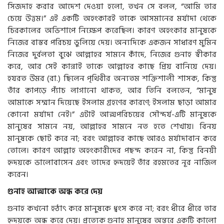
সিজদাহ করার আদেশ দেওয়া হলো, তখন সে বলল, “আমি তার
চেয়ে উত্তম।” এই একটি অহংকারই তাকে আসমানের মর্যাদা থেকে
চিরকালের অভিশাপে নিক্ষেপ করেছিল। কারণ অহংকার মানুষকে
নিজের বাস্তব পরিচয় ভুলিয়ে দেয়। অন্যদিকে একজন সাধারণ মুমিন
নিজের দুর্বলতা বুঝে আল্লাহর সামনে কাঁদে, নিজের গুনাহ স্বীকার
করে, আর সেই কান্নাই তাকে আল্লাহর কাছে প্রিয় বানিয়ে দেয়।
হযরত উমর (রা.) ছিলেন পৃথিবীর অন্যতম শক্তিশালী শাসক, কিন্তু
তাঁর কাপড়ে প্যাঁচ লাগানো থাকত, আর তিনি বলতেন, “মানুষ
আমাকে সম্মান দিয়েছে ইসলাম গ্রহণের কারণে; ইসলাম ছাড়া আমার
কোনো মর্যাদা নেই।” এটাই আত্মপরিচয়ের সৌন্দর্য-এটি মানুষকে
মানুষের সামনে নয়, আল্লাহর সামনে নত হতে শেখায়। বিনয়
মানুষকে ছোট করে না; বরং আল্লাহর কাছে আরও মর্যাদাবান করে
তোলে। কারণ আল্লাহ অহংকারীদের পছন্দ করেন না, কিন্তু বিনয়ী
হৃদয়কে ভালোবাসেন এবং তাদের হৃদয়েই তাঁর রহমতের নূর নাজিল
করেন।
গুনাহ আত্মাকে অন্ধ করে দেয়
গুনাহ কখনো হঠাৎ করে মানুষকে ধ্বংস করে না; বরং ধীরে ধীরে তার
হৃদয়কে অন্ধ করে দেয়। প্রত্যেক গুনাহ মানুষের অন্তরে একটি কালো