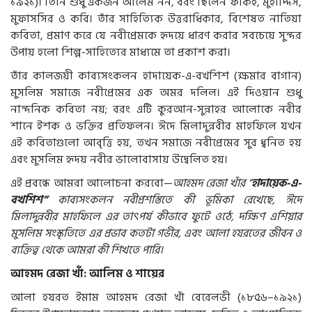
১৯২১
)
।
তিনি
শুধু
একজন
আলেম
নন
,
বরং
ছিলেন
ফকিহ
,
মুহাদ্দিস
,
মুফাসসির
ও
কবি।
তাঁর
সাহিত্যিক
উত্তরাধিকার
,
বিশেষত
নাতিয়া
কবিতা
,
প্রমাণ
করে
যে
নবীপ্রেমকে
হৃদয়ে
ধারণ
করার
সবচেয়ে
সুন্দর
উপায়
হলো
শিল্প
-
সাহিত্যের
মাধ্যমে
তা
প্রকাশ
করা।
তাঁর
কালজয়ী
কাব্যসংকলন
হাদায়েক
-
এ
-
বখশিশ
(
ক্ষমার
বাগান
)
মুসলিম
সমাজে
নবীপ্রেমের
এক
অমর
দলিল।
এই
দিওয়ান
শুধু
নান্দনিক
কবিতা
নয়
;
বরং
এটি
কুরআন
-
সুন্নাহর
আলোকে
নবীর
শানে
ইশক
ও
ভক্তির
প্রতিফলন।
ঈদে
মিলাদুন্নবীর
মাহফিলে
যখন
এই
কবিতাগুলো
আবৃত্তি
হয়
,
তখন
সমাজে
নবীপ্রেমের
সুর
ধ্বনিত
হয়
এবং
মুসলিম
হৃদয়
নবীর
ভালোবাসায়
উদ্বেলিত
হয়।
এই
প্রবন্ধে
আমরা
আলোচনা
করবো
—
আহমদ
রেজা
খাঁর
“
হাদায়েক
-
এ
-
বখশিশ
”
কাব্যসংকলন
নবীপ্রশস্তিতে
কী
ভূমিকা
রেখেছে
,
ঈদে
মিলাদুন্নবীর
মাহফিলে
এর
তাৎপর্য
কীভাবে
ফুটে
ওঠে
,
দক্ষিণ
এশিয়ার
মুসলিম
সংস্কৃতিতে
এর
প্রভাব
কতটা
গভীর
,
এবং
আলা
হযরতের
জীবন
ও
ব্যক্তিত্ব
থেকে
আমরা
কী
শিখতে
পারি।
আহমদ
রেজা
খাঁ
:
আলিম
ও
শায়ের
আলা
হযরত
ইমাম
আহমদ
রেজা
খাঁ
বেরেলভী
(
১৮৫৬
–
১৯২১
)