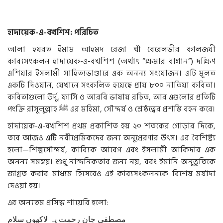
হাদায়েক
-
এ
-
বখশিশ
:
পরিচিত
আলা
হযরত
ইমাম
আহমদ
রেজা
খাঁ
বেরেলভীর
কালজয়ী
কাব্যসংকলন
হাদায়েক
-
এ
-
বখশিশ
(
অর্থাৎ
“
ক্ষমার
বাগান
”)
দক্ষিণ
এশিয়ার
ইসলামী
সাহিত্যভাণ্ডারে
এক
অনন্য
সংযোজন।
এটি
মূলত
একটি
দিওয়ান
,
যেখানে
সংকলিত
হয়েছে
প্রায়
৮০০
নাতিয়া
কবিতা।
কবিতাগুলো
উর্দু
,
ফার্সি
ও
আরবি
ভাষায়
রচিত
,
আর
এগুলোর
প্রতিটি
পংক্তি
রাসূলুল্লাহ
ﷺ
এর
মহিমা
,
সৌন্দর্য
ও
শ্রেষ্ঠত্বের
প্রশস্তি
বহন
করে।
হাদায়েক
-
এ
-
বখশিশ
প্রথম
প্রকাশিত
হয়
২০
শতকের
গোড়ার
দিকে
,
তবে
আজও
এটি
নবীপ্রেমিকদের
জন্য
অনুপ্রেরণার
উৎস।
এর
বৈশিষ্ট্য
হলো
—
শিল্পসৌন্দর্য
,
কাব্যিক
আবেগ
এবং
ইসলামী
আকিদার
এক
অনন্য
সমন্বয়।
শুধু
নান্দনিকতার
জন্য
নয়
,
বরং
ইমানি
অনুভূতিকে
জাগ্রত
করার
মাধ্যম
হিসেবেও
এই
কাব্যসংকলনকে
বিশেষ
মর্যাদা
দেওয়া
হয়।
এর
অন্যতম
প্রসিদ্ধ
শায়েরি
হলো
:
مصطفی جانِ رحمت پہ لاکھوں سلام