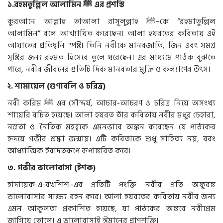
১
.
রহমতুল্লিল
আলামিন
ﷺ
এর
প্রশস্তি
কুরআনে
আল্লাহ
তাআলা
রাসূলুল্লাহ
ﷺ–
কে
“
রহমাতুল্লিল
আলামিন
”
বলে
আখ্যায়িত
করেছেন।
আলা
হযরতের
কবিতায়
এই
আয়াতের
প্রতিধ্বনি
স্পষ্ট।
তিনি
নবীকে
মানবজাতি
,
জিন
এবং
সমগ্র
সৃষ্টির
জন্য
রহমত
হিসেবে
তুলে
ধরেছেন।
এর
মাধ্যমে
পাঠক
বুঝতে
পারে
,
নবীর
জীবনের
প্রতিটি
দিক
মানবতার
মুক্তি
ও
কল্যাণের
উৎস।
২
.
শামায়েল
(
গুণাবলি
ও
চরিত্র
)
নবী
করিম
ﷺ
এর
সৌন্দর্য
,
আচার
-
আচরণ
ও
চরিত্র
নিয়ে
অসংখ্য
শায়েরি
রচিত
হয়েছে।
আলা
হযরত
তাঁর
কবিতায়
নবীর
মধুর
চেহারা
,
নম্রতা
ও
নৈতিক
মহত্ত্বকে
এমনভাবে
অঙ্কন
করেছেন
যে
পাঠকের
হৃদয়ে
গভীর
শ্রদ্ধা
জন্মায়।
এটি
কবিতাকে
শুধু
সাহিত্য
নয়
,
বরং
আধ্যাত্মিক
ইবাদতরূপে
রূপান্তরিত
করে।
৩
.
গভীর
ভালোবাসা
(
ইশক
)
হাদায়েক
-
এ
-
বখশিশ
–
এর
প্রতিটি
পংক্তি
নবীর
প্রতি
অফুরন্ত
ভালোবাসার
সাক্ষ্য
বহন
করে।
আলা
হযরতের
কবিতায়
নবীর
জন্য
এমন
আকুলতা
প্রকাশিত
হয়েছে
,
যা
পাঠকের
অন্তরে
নবীপ্রেম
জাগিয়ে
তোলে।
এ
ভালোবাসাই
ঈমানের
প্রাণশক্তি।