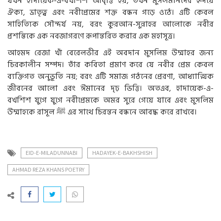
যখন
হাদায়েক
-
এ
-
বখশিশ
আবৃত্তি
হয়
,
তখন
মুসলমানদের
হৃদয়ে
ঐক্য
,
ভ্রাতৃত্ব
এবং
নবীপ্রেমের
শক্ত
বন্ধন
গড়ে
ওঠে।
এটি
কেবল
সাহিত্যিক
সৌন্দর্য
নয়
,
বরং
কুরআন
-
সুন্নাহর
আলোকে
নবীর
প্রশস্তিকে
এক
নবজাগরণে
রূপান্তরিত
করার
এক
মহাসূত্র।
আহমদ
রেজা
খাঁ
বেরেলভীর
এই
অবদান
মুসলিম
উম্মাহর
জন্য
চিরকালীন
সম্পদ।
তাঁর
কবিতা
প্রমাণ
করে
যে
নবীর
প্রেম
কেবল
ব্যক্তিগত
অনুভূতি
নয়
;
বরং
এটি
সমাজ
গঠনের
প্রেরণা
,
আধ্যাত্মিক
জীবনের
আলো
এবং
ঈমানের
দৃঢ়
ভিত্তি।
অতএব
,
হাদায়েক
-
এ
-
বখশিশ
যুগে
যুগে
নবীপ্রেমকে
অমর
সুরে
গেয়ে
যাবে
এবং
মুসলিম
উম্মাহকে
রাসূল
ﷺ
এর
সাথে
চিরন্তন
বন্ধনে
আবদ্ধ
করে
রাখবে।
EID-E-MILADUNNABI
HADAYEK-E-BAKHSHISH
AHMAD REZA KHANS POETRY