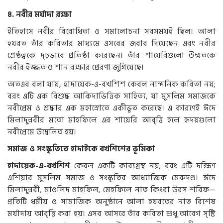
৪
.
নবীর
মর্যাদা
রক্ষা
ইতিহাসে
নবীর
বিরোধিতা
ও
সমালোচনা
সবসময়ই
ছিল।
আলা
হযরত
তাঁর
কবিতার
মাধ্যমে
এসবের
জবাব
দিয়েছেন
এবং
নবীর
শ্রেষ্ঠত্বকে
দৃঢ়ভাবে
প্রতিষ্ঠা
করেছেন।
তাঁর
শায়েরিগুলো
উম্মতকে
নবীর
ইজ্জত
ও
শান
রক্ষার
প্রেরণা
জুগিয়েছে।
অতএব
বলা
যায়
,
হাদায়েক
-
এ
-
বখশিশ
কেবল
নান্দনিক
কবিতা
নয়
;
বরং
এটি
এক
বিশুদ্ধ
আকিদাভিত্তিক
সাহিত্য
,
যা
মুসলিম
সমাজকে
নবীপ্রেম
ও
শ্রদ্ধার
এক
মহাস্রোতে
একীভূত
করেছে।
এ
কারণেই
ঈদে
মিলাদুন্নবীর
মতো
মাহফিলে
এর
শায়েরি
আবৃত্তি
হলে
হৃদয়গুলো
নবীপ্রেমে
উদ্বেলিত
হয়।
সমাজ
ও
সংস্কৃতিতে
হাদাইকে
বখশিশের
ভূমিকা
হাদায়েক
-
এ
-
বখশিশ
কেবল
একটি
কাব্যগ্রন্থ
নয়
;
বরং
এটি
দক্ষিণ
এশিয়ার
মুসলিম
সমাজ
ও
সংস্কৃতির
আধ্যাত্মিক
মেরুদণ্ড।
ঈদে
মিলাদুন্নবী
,
মাওলিদ
মাহফিল
,
মেহফিলে
নাত
কিংবা
উরস
শরিফ
—
প্রতিটি
ধর্মীয়
ও
সামাজিক
অনুষ্ঠানে
আলা
হযরতের
নাত
বিশেষ
মর্যাদায়
আবৃত্তি
করা
হয়।
এসব
আসরে
তাঁর
কবিতা
শুধু
আবেগ
সৃষ্টি