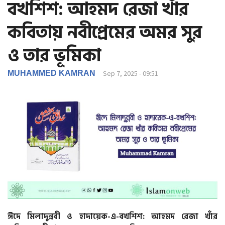
বখশিশ: আহমদ রেজা খাঁর
g
a
কবিতায় নবীপ্রেমের অমর সুর
t
i
ও তার ভূমিকা
o
n
MUHAMMED KAMRAN
Sep 7, 2025 - 09:51
ঈদে
মিলাদুন্নবী
ও
হাদায়েক
-
এ
-
বখশিশ
:
আহমদ
রেজা
খাঁর