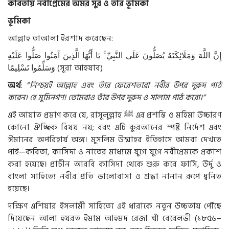
কবিতায়
নবীপ্রেমের
অমর
সুর
ও
তার
ভূমিকা
ভূমিকা
আল্লাহ
তাআলা
ইরশাদ
করেছেন
:
إِنَّ اللَّهَ وَمَلَائِكَتَهُ يُصَلُّونَ عَلَى النَّبِيِّ ۚ يَا أَيُّهَا الَّذِينَ آمَنُوا صَلُّوا عَلَيْهِ
وَسَلِّمُوا تَسْلِيمًا (
সূরা
আহযাব
)
অর্থ
: “
নিশ্চয়ই
আল্লাহ
এবং
তাঁর
ফেরেশতারা
নবীর
উপর
দুরুদ
পাঠ
করেন।
হে
মুমিনগণ
!
তোমরাও
তাঁর
উপর
দুরুদ
ও
সালাম
পাঠ
করো।
”
এই
আয়াত
প্রমাণ
করে
যে
,
রাসূলুল্লাহ
ﷺ
এর
প্রশস্তি
ও
মহিমা
উচ্চারণ
কোনো
ঐচ্ছিক
বিষয়
নয়
;
বরং
এটি
কুরআনের
স্পষ্ট
নির্দেশ
এবং
ঈমানের
অপরিহার্য
অঙ্গ।
মুসলিম
উম্মাহর
ইতিহাসে
আমরা
দেখতে
পাই
—
কবিতা
,
কাসিদা
ও
নাতের
মাধ্যমে
যুগে
যুগে
নবীপ্রেমকে
প্রকাশ
করা
হয়েছে।
প্রাচীন
আরবি
কাসিদা
থেকে
শুরু
করে
ফার্সি
,
উর্দু
ও
বাংলা
সাহিত্যে
নবীর
প্রতি
ভালোবাসা
ও
শ্রদ্ধা
নানান
রূপে
ধ্বনিত
হয়েছে।
দক্ষিণ
এশিয়ার
ইসলামী
সাহিত্যে
এই
ধারাকে
নতুন
উচ্চতায়
পৌঁছে
দিয়েছেন
আলা
হযরত
ইমাম
আহমদ
রেজা
খাঁ
বেরেলভী
(
১৮৫৬
–