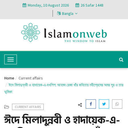
Monday, 10 August 2026
26 Safar 1448
Bangla
T
o
g
Home
Current affairs
g
ঈদে মিলাদুন্নবী ও হাদায়েক-এ-বখশিশ: আহমদ রেজা খাঁর কবিতায় নবীপ্রেমের অমর সুর ও তার
l
ভূমিকা
e
N
CURRENT AFFAIRS
a
ঈদে মিলাদুন্নবী ও হাদায়েক-এ-
v
i