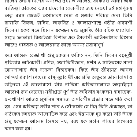
ছিলেন
উপমহাদেশের
অন্যতম
প্রখ্যাত
আলেম
,
ফকিহ
ও
আধ্যাত্মিক
ব্যক্তিত্ব।
ভারতের
উত্তর
প্রদেশের
বেরেলীতে
জন্ম
নেওয়া
এই
মহাপুরুষ
অল্প
বয়স
থেকেই
অসাধারণ
মেধা
ও
প্রজ্ঞার
পরিচয়
দেন।
তিনি
হানাফি
ফিকহ
,
হাদিস
,
তাফসির
ও
কালামশাস্ত্রে
গভীর
পারদর্শী
ছিলেন।
একই
সঙ্গে
ছিলেন
একজন
দক্ষ
মুফতি
;
তাঁর
রচিত
ফতোয়া
-
সংগ্রহ
ফতোয়া
রিজভিয়া
বিশাল
এক
ইসলামী
আইনভাণ্ডার
হিসেবে
আজও
গবেষক
ও
আলেমদের
কাছে
অনন্য
মর্যাদাপূর্ণ।
তবে
আহমদ
রেজা
খাঁ
শুধু
একজন
ফকিহ
নন
;
তিনি
ছিলেন
বহুমুখী
প্রতিভার
অধিকারী।
গণিত
,
জ্যোতির্বিজ্ঞান
,
দর্শন
ও
সাহিত্যসহ
নানা
জ্ঞানশাখায়
তাঁর
দক্ষতা
বিস্ময়কর।
কিন্তু
তাঁর
জীবনের
আসল
সৌন্দর্য
প্রকাশ
পেয়েছে
রাসূলুল্লাহ
ﷺ-
এর
প্রতি
অফুরন্ত
ভালোবাসা
ও
ভক্তিতে।
এই
ভালোবাসা
তাঁর
নাতিয়া
কবিতাগুলোতে
হৃদয়ছোঁয়া
আবেগে
রূপ
পেয়েছে।
নবীপ্রেমে
পূর্ণ
তাঁর
কবিতার
সংকলন
হাদায়েক
-
এ
-
বখশিশ
আজও
মুসলিম
সমাজে
অপরিসীম
শ্রদ্ধার
সঙ্গে
পাঠ
করা
হয়।
এসব
কবিতায়
নবীর
শান
ও
সৌন্দর্যের
যে
চিত্র
তিনি
এঁকেছেন
,
তা
পাঠকের
হৃদয়কে
আলোড়িত
করে
এবং
ঈমানকে
দৃঢ়
করে।
তাই
তাঁকে
শুধু
একজন
আলেম
হিসেবে
নয়
,
বরং
এক
মহান
শায়ের
হিসেবেও
স্মরণ
করা
হয়।