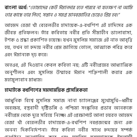
বাংলা
অর্থ
:
“
তোমাদের
কেউ
ঈমানদার
হতে
পারবে
না
যতক্ষণ
না
আমি
তার
কাছে
তার
পিতা
,
সন্তান
ও
সমগ্র
মানবজাতির
চেয়েও
প্রিয়
হব।
”
আহমদ
রেজা
খাঁ
বেরেলভীর
হাদায়েক
-
এ
-
বখশিশ
এই
হাদিসের
এক
জীবন্ত
প্রতিফলন।
তাঁর
কবিতায়
নবীর
প্রতি
সীমাহীন
ভালোবাসা
,
ইশক
ও
শ্রদ্ধা
প্রকাশিত
হয়েছে।
যখন
মুসলিম
সমাজে
এই
নাত
আবৃত্তি
হয়
,
তখন
তা
হৃদয়ে
নবীর
প্রেম
জাগিয়ে
তোলে
,
আত্মাকে
পবিত্র
করে
এবং
ঈমানকে
দৃঢ়
করে।
অতএব
,
এই
দিওয়ান
কেবল
কবিতা
নয়
;
এটি
নবীপ্রেমের
আধ্যাত্মিক
অনুশীলন
এবং
মুসলিম
উম্মাহর
ঈমান
শক্তিশালী
করার
এক
মহামূল্যবান
মাধ্যম।
হাদাইকে
বখশিশের
সমসাময়িক
প্রাসঙ্গিকতা
আধুনিক
বিশ্বে
মুসলিম
সমাজ
নানা
চ্যালেঞ্জের
মুখোমুখি
—
ধর্মীয়
অবক্ষয়
,
বস্তুবাদী
দৃষ্টিভঙ্গি
ও
পশ্চিমা
সংস্কৃতির
প্রভাব
অনেককে
নবীপ্রেম
থেকে
দূরে
সরিয়ে
নিচ্ছে।
এই
প্রেক্ষাপটে
আলা
হযরত
আহমদ
রেজা
খাঁ
বেরেলভীর
হাদায়েক
-
এ
-
বখশিশ
নবপ্রজন্মের
জন্য
এক
অনন্য
দিকনির্দেশনা।
তাঁর
কবিতা
নবীর
সাথে
হৃদয়ের
সম্পর্ক