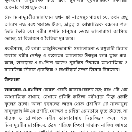
পুনর্গঠনে
অনুপ্রাণিত
করে
এবং
মুসলিম
যুবসমাজকে
ইসলামী
চেতনার
সাথে
যুক্ত
করে।
ঈদে
মিলাদুন্নবীর
মাহফিলে
যখন
এই
নাতসমূহ
গাওয়া
হয়
,
তখন
শুধু
আবেগ
নয়
;
বরং
সমাজে
ঐক্য
,
ভ্রাতৃত্ব
ও
আধ্যাত্মিক
বন্ধনের
শক্ত
ভিত্তি
তৈরি
হয়।
নবীর
প্রশস্তি
মানুষের
হৃদয়ে
ভালোবাসা
জাগিয়ে
তোলে
,
যা
বিভাজন
ও
বৈরিতা
দূর
করে।
একইসাথে
,
এই
কাব্য
আধুনিকতাবাদী
সমালোচনা
ও
বস্তুবাদী
চিন্তার
জবাবে
নবীর
শ্রেষ্ঠত্ব
ও
রহমতের
আলোকে
উজ্জ্বল
করে
তুলে
ধরে।
ফলে
,
হাদায়েক
-
এ
-
বখশিশ
আজও
মুসলিম
উম্মাহর
আধ্যাত্মিক
ও
সামাজিক
জীবনে
প্রাসঙ্গিক
ও
অপরিহার্য
সম্পদ
হিসেবে
বিদ্যমান।
উপসংহা
হাদায়েক
-
এ
-
বখশিশ
কেবল
একটি
কাব্যসংকলন
নয়
;
বরং
এটি
এক
আধ্যাত্মিক
বাগান
,
যেখানে
প্রতিটি
কবিতা
নবীপ্রেমে
সিক্ত
একটি
ফুলের
মতো।
আলা
হযরতের
অন্তর
থেকে
প্রবাহিত
এই
নাতসমূহে
রাসূলুল্লাহ
ﷺ
এর
প্রশস্তি
,
সৌন্দর্য
ও
মহিমা
এমনভাবে
ফুটে
উঠেছে
,
যা
পাঠক
ও
শ্রোতাকে
নবীর
ভালোবাসায়
নিমজ্জিত
করে।
ঈদে
মিলাদুন্নবীর
মাহফিলে
,
উরস
শরিফে
কিংবা
সাধারণ
নাতিয়
আসরে