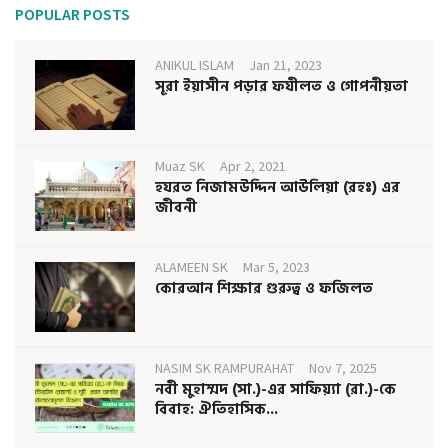
POPULAR POSTS
ANIKUL ISLAM
Jan 21, 2023
সূরা ইয়াসীন পড়ার ফযীলত ও গোপনীয়তা
Muaz SK
Apr 2, 2021
হযরত নিজামউদ্দিন আউলিয়া (রহঃ) এর
জীবনী
ALAMEEN SK
Mar 5, 2023
কোরআন শিক্ষার গুরুত্ব ও ফজিলত
NASIM SK RAMPURAHAT
Nov 7, 2025
নবী মুহাম্মদ (সা.)-এর সাফিয়্যা (রা.)-কে
বিবাহ: ঐতিহাসিক...