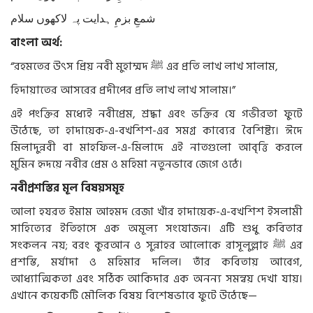
شمعِ بزمِ ہدایت پہ لاکھوں سلام
বাংলা
অর্থ
:
“
রহমতের
উৎস
প্রিয়
নবী
মুহাম্মদ
ﷺ
এর
প্রতি
লাখ
লাখ সালাম
,
হিদায়াতের
আসরের
প্রদীপের
প্রতি
লাখ লাখ
সালাম।
”
এই
পংক্তির
মধ্যেই
নবীপ্রেম
,
শ্রদ্ধা
এবং
ভক্তির
যে
গভীরতা
ফুটে
উঠেছে
,
তা
হাদায়েক
-
এ
-
বখশিশ
-
এর
সমগ্র
কাব্যের
বৈশিষ্ট্য।
ঈদে
মিলাদুন্নবী
বা
মাহফিল
-
এ
-
মিলাদে
এই
নাতগুলো
আবৃত্তি
করলে
মুমিন
হৃদয়ে
নবীর
প্রেম
ও
মহিমা
নতুনভাবে
জেগে
ওঠে।
নবীপ্রশস্তির
মূল
বিষয়সমূহ
আলা
হযরত
ইমাম
আহমদ
রেজা
খাঁর
হাদায়েক
-
এ
-
বখশিশ
ইসলামী
সাহিত্যের
ইতিহাসে
এক
অমূল্য
সংযোজন।
এটি
শুধু
কবিতার
সংকলন
নয়
;
বরং
কুরআন
ও
সুন্নাহর
আলোকে
রাসূলুল্লাহ
ﷺ
এর
প্রশস্তি
,
মর্যাদা
ও
মহিমার
দলিল।
তাঁর
কবিতায়
আবেগ
,
আধ্যাত্মিকতা
এবং
সঠিক
আকিদার
এক
অনন্য
সমন্বয়
দেখা
যায়।
এখানে
কয়েকটি
মৌলিক
বিষয়
বিশেষভাবে
ফুটে
উঠেছে
—