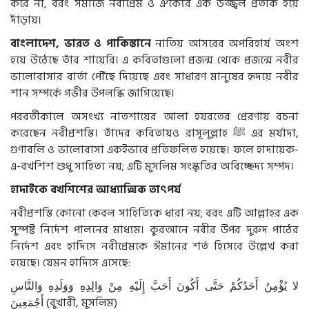
করে
না
,
বরং
সমাজে
নবীপ্রেম
ও
ঐক্যের
এক
উজ্জ্বল
প্রতীক
হয়ে
দাঁড়ায়।
বাংলাদেশ
,
ভারত
ও
পাকিস্তানে
নাতিয়
আসরের
অপরিহার্য
অংশ
হয়ে
উঠেছে
তাঁর
শায়েরি।
এ
কবিতাগুলো
প্রজন্ম
থেকে
প্রজন্মে
নবীর
ভালোবাসার
বার্তা
পৌঁছে
দিয়েছে
এবং
সাধারণ
মানুষের
হৃদয়ে
নবীর
শান
সম্পর্কে
গভীর
উপলব্ধি
জাগিয়েছে।
পরবর্তীকালে
অসংখ্য
নাতশায়ের
আলা
হযরতের
প্রেরণায়
রচনা
করেছেন
নবীপ্রশস্তি।
তাঁদের
কবিতায়ও
রাসূলুল্লাহ
ﷺ
এর
মর্যাদা
,
গুণাবলি
ও
ভালোবাসা
একইভাবে
প্রতিফলিত
হয়েছে।
ফলে
হাদায়েক
-
এ
-
বখশিশ
শুধু
সাহিত্য
নয়
;
এটি
মুসলিম
সংস্কৃতির
অবিচ্ছেদ্য
সম্পদ।
হাদাইকে
বখশিশের
আধ্যাত্মিক
তাৎপর্য
নবীপ্রশস্তি
কোনো
কেবল
সাহিত্যিক
ধারা
নয়
;
বরং
এটি
আল্লাহর
এক
সুস্পষ্ট
নির্দেশ
পালনের
মাধ্যম।
কুরআনে
নবীর
উপর
দুরুদ
পাঠের
নির্দেশ
এবং
হাদিসে
নবীপ্রেমকে
ঈমানের
শর্ত
হিসেবে
উল্লেখ
করা
হয়েছে।
যেমন
হাদিসে
এসেছে
:
لا يُؤْمِنُ أَحَدُكُمْ حَتَّى أَكُونَ أَحَبَّ إِلَيْهِ مِنْ وَالِدِهِ وَوَلَدِهِ وَالنَّاسِ
أَجْمَعِينَ (
বুখারী
,
মুসলিম
)