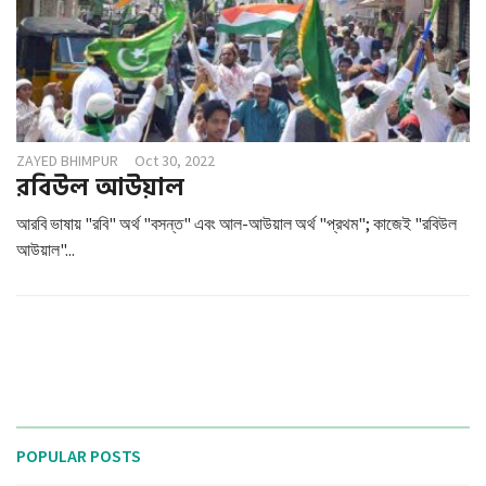
ZAYED BHIMPUR
Oct 30, 2022
রবিউল আউয়াল
আরবি ভাষায় "রবি" অর্থ "বসন্ত" এবং আল-আউয়াল অর্থ "প্রথম"; কাজেই "রবিউল
আউয়াল"...
POPULAR POSTS