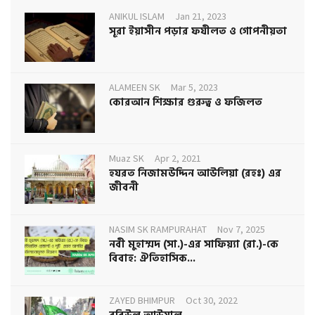
ANIKUL ISLAM
Jan 21, 2023
সূরা ইয়াসীন পড়ার ফযীলত ও গোপনীয়তা
ALAMEEN SK
Mar 5, 2023
কোরআন শিক্ষার গুরুত্ব ও ফজিলত
Muaz SK
Apr 2, 2021
হযরত নিজামউদ্দিন আউলিয়া (রহঃ) এর
জীবনী
NASIM SK RAMPURAHAT
Nov 7, 2025
নবী মুহাম্মদ (সা.)-এর সাফিয়্যা (রা.)-কে
বিবাহ: ঐতিহাসিক...
ZAYED BHIMPUR
Oct 30, 2022