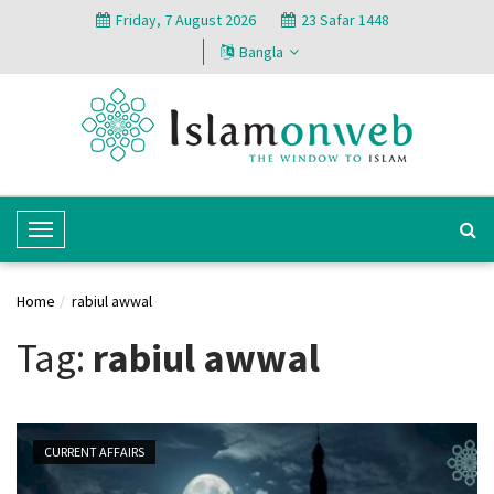
Friday, 7 August 2026
23 Safar 1448
Bangla
T
o
g
Home
rabiul awwal
g
l
Tag:
rabiul awwal
e
N
a
v
CURRENT AFFAIRS
i