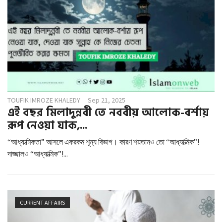
g
a
t
i
o
n
TOUFIK IMROZE KHALEDY
Sep 21, 2025
এই বছর মিলাদুন্নবী তে নববীয় আলোক-বর্শায়
রূপ নেওয়া যাক,...
“আধ্যাত্মিকতা” আসলে একরকম শূন্য বিভাগ। কারণ শয়তানও তো “আধ্যাত্মিক”!
দাজ্জালও “আধ্যাত্মিক”!...
CURRENT AFFAIRS