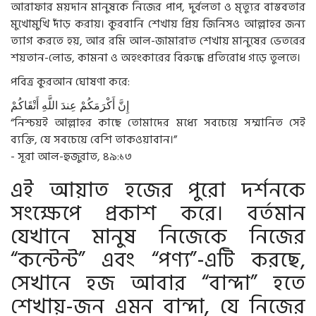
আরাফার ময়দান মানুষকে নিজের পাপ, দুর্বলতা ও মৃত্যুর বাস্তবতার
মুখোমুখি দাঁড় করায়। কুরবানি শেখায় প্রিয় জিনিসও আল্লাহর জন্য
ত্যাগ করতে হয়, আর রমি আল-জামারাত শেখায় মানুষের ভেতরের
শয়তান-লোভ, কামনা ও অহংকারের বিরুদ্ধে প্রতিরোধ গড়ে তুলতে।
পবিত্র কুরআন ঘোষণা করে:
إِنَّ
أَكْرَمَكُمْ
عِندَ
اللَّهِ
أَتْقَاكُمْ
“নিশ্চয়ই আল্লাহর কাছে তোমাদের মধ্যে সবচেয়ে সম্মানিত সেই
ব্যক্তি, যে সবচেয়ে বেশি তাকওয়াবান।”
- সূরা আল-হুজুরাত, ৪৯:১৩
এই আয়াত হজের পুরো দর্শনকে
সংক্ষেপে প্রকাশ করে। বর্তমান
যেখানে মানুষ নিজেকে নিজের
“কন্টেন্ট” এবং “পণ্য”-এটি করছে,
সেখানে হজ আবার “বান্দা” হতে
শেখায়-জন এমন বান্দা, যে নিজের