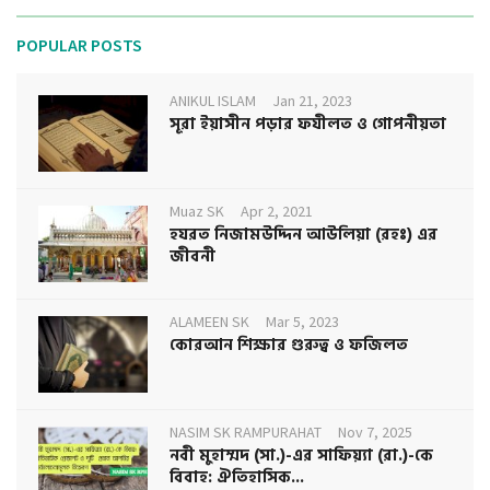
POPULAR POSTS
ANIKUL ISLAM
Jan 21, 2023
সূরা ইয়াসীন পড়ার ফযীলত ও গোপনীয়তা
Muaz SK
Apr 2, 2021
হযরত নিজামউদ্দিন আউলিয়া (রহঃ) এর
জীবনী
ALAMEEN SK
Mar 5, 2023
কোরআন শিক্ষার গুরুত্ব ও ফজিলত
NASIM SK RAMPURAHAT
Nov 7, 2025
নবী মুহাম্মদ (সা.)-এর সাফিয়্যা (রা.)-কে
বিবাহ: ঐতিহাসিক...