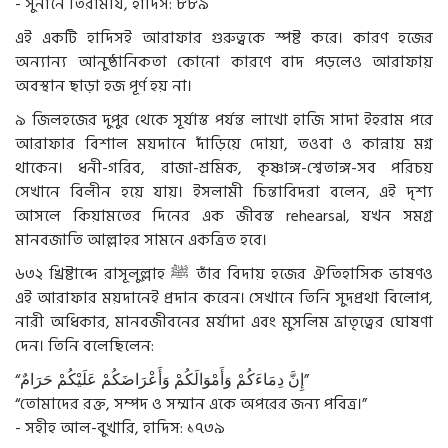
- সুনানে তিরমিযি, হাদিস: ৮৮৯
এই একটি হাদিসই আরাফার গুরুত্বকে স্পষ্ট করে। কারণ হজের
অন্যান্য আনুষ্ঠানিকতা কোনো কারণে বাদ পড়লেও আরাফায়
অবস্থান ছাড়া হজ পূর্ণ হয় না।
৯ জিলহজের দুপুর থেকে সূর্যাস্ত পর্যন্ত লাখো হাজি সাদা ইহরাম পরে
আরাফার বিশাল ময়দানে দাঁড়িয়ে দোয়া, তওবা ও কান্নায় মগ্ন
থাকেন। ধনী-গরিব, রাজা-শ্রমিক, কৃষ্ণাঙ্গ-শ্বেতাঙ্গ-সব পরিচয়
সেখানে বিলীন হয়ে যায়। ইসলামী চিন্তাবিদরা বলেন, এই দৃশ্য
আসলে কিয়ামতের দিনের এক জীবন্ত rehearsal, যখন সমগ্র
মানবজাতি আল্লাহর সামনে একত্রিত হবে।
৬৩২ খ্রিষ্টাব্দে রাসূলুল্লাহ
ﷺ
তাঁর বিদায় হজের ঐতিহাসিক ভাষণও
এই আরাফার ময়দানেই প্রদান করেন। সেখানে তিনি সুদপ্রথা বিলোপ,
নারী অধিকার, মানবজীবনের মর্যাদা এবং মুসলিম ভ্রাতৃত্বের ঘোষণা
দেন। তিনি বলেছিলেন:
“
حَرَامٌ
عَلَيْكُمْ
وَأَعْرَاضَكُمْ
وَأَمْوَالَكُمْ
دِمَاءَكُمْ
إِنَّ
”
“তোমাদের রক্ত, সম্পদ ও সম্মান একে অপরের জন্য পবিত্র।”
- সহীহ আল-বুখারি, হাদিস: ১৭৩৯