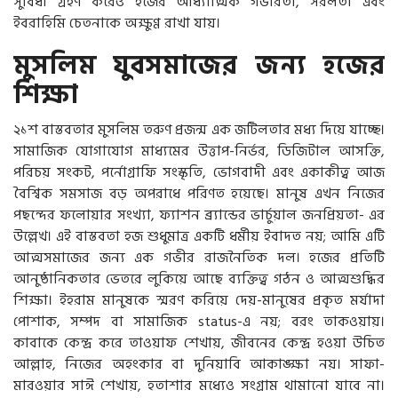
সুবিধা গ্রহণ করেও হজের আধ্যাত্মিক গভীরতা, সরলতা এবং
ইবরাহিমি চেতনাকে অক্ষুণ্ণ রাখা যায়।
মুসলিম যুবসমাজের জন্য হজের
শিক্ষা
২১শ বাস্তবতার মুসলিম তরুণ প্রজন্ম এক জটিলতার মধ্য দিয়ে যাচ্ছে।
সামাজিক যোগাযোগ মাধ্যমের উত্তাপ-নির্ভর, ডিজিটাল আসক্তি,
পরিচয় সংকট, পর্নোগ্রাফি সংস্কৃতি, ভোগবাদী এবং একাকীত্ব আজ
বৈশ্বিক সমসাজ বড় অপরাধে পরিণত হয়েছে। মানুষ এখন নিজের
পছন্দের ফলোয়ার সংখ্যা, ফ্যাশন ব্র্যান্ডের ভার্চুয়াল জনপ্রিয়তা- এর
উল্লেখ। এই বাস্তবতা হজ শুধুমাত্র একটি ধর্মীয় ইবাদত নয়; আমি এটি
আত্মসমাজের জন্য এক গভীর রাজনৈতিক দল। হজের প্রতিটি
আনুষ্ঠানিকতার ভেতরে লুকিয়ে আছে ব্যক্তিত্ব গঠন ও আত্মশুদ্ধির
শিক্ষা। ইহরাম মানুষকে স্মরণ করিয়ে দেয়-মানুষের প্রকৃত মর্যাদা
পোশাক, সম্পদ বা সামাজিক status-এ নয়; বরং তাকওয়ায়।
কাবাকে কেন্দ্র করে তাওয়াফ শেখায়, জীবনের কেন্দ্র হওয়া উচিত
আল্লাহ, নিজের অহংকার বা দুনিয়াবি আকাঙ্ক্ষা নয়। সাফা-
মারওয়ার সাঈ শেখায়, হতাশার মধ্যেও সংগ্রাম থামানো যাবে না।