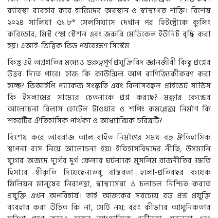
ব্যাবস্থা ব্যবহার করে হাজিদের অবস্থান ও স্বাস্থ্যগত শক্তি। বিশেষ
২০২৪ সালিয়া ৫১.৮° সেলসিয়াসে দেখান পর হিটস্ট্রোকে কুলিং
করিডোর, মিস্ট স্প্রে স্টেশন এবং জরুরি মেডিকেল ইউনিট বৃদ্ধি করা
হয়। এআই-ভিত্তিক ভিড় পর্যবেক্ষণ সিস্টেম
কিন্তু এই অগ্রগতির মধ্যেও গুরুত্বপূর্ণ প্রযুক্তিবিদ জ্ঞানজীবী কিছু প্রশ্নের
উত্তর দিতে পারে। হাজ কি কাউন্সিল আপ বাণিজ্যিকীকরণ করা
হচ্ছে? ভিআইপি প্যাকেজ সংস্কৃতি এবং বিলাসবহুল প্রাইভেট সার্ভিস
কি ইসলামের সাম্যের চেতনাকে প্রশ্ন করছে? মক্কার কেন্দ্রের
আলোচনা বিলাস হোটেল টাওয়ার ও শপিং কমপ্লেক্স নির্মাণ কি
শহরটির ঐতিহাসিক পার্থক্য ও আধ্যাত্মিক চরিত্রটি?
বিশেষ করে আবরাজ আল বাইত নির্মাণের সময় বহু ঐতিহাসিক
স্থাপনা বসে নিয়ে আলোচনা হয়। ইতিহাসবিদদের নীতি, উসমানি
যুগের অজ্যদ দুর্গের দূর্গ ফেলার ঘটনাকে মুসলিম রাজনীতির ক্ষতি
হিসাবে স্বীকৃতি দিয়েছেন।তবু বাস্তবতা হলো-প্রতিবছর কয়েক
মিলিয়ন মানুষের নিরাপত্তা, স্বাস্থ্যসেবা ও চলাচল নিশ্চিত করতে
প্রযুক্তি এখন অপরিহার্য। তাই আজকের সবচেয়ে বড় প্রশ্ন প্রযুক্তি
ব্যবহার করা উচিত কি না, সেটি নয়; বরং কীভাবে আধুনিকতার