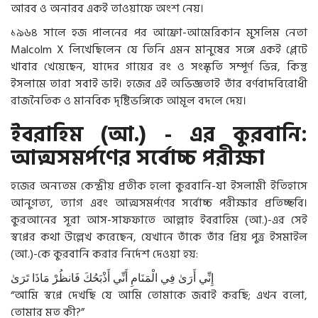
আরব ও অনারব একই তাওয়াফে অংশ নেয়।
১৯৬৪ সালে হজ পালনের পর আফ্রো-আমেরিকান মুসলিম নেতা
Malcolm X লিখেছিলেন যে তিনি এমন মানুষের সঙ্গে একই প্লেটে
খাবার খেয়েছেন, যাদের গায়ের রং ও সংস্কৃতি সম্পূর্ণ ভিন্ন, কিন্তু
ইসলামে তারা সবাই ভাই। হজের এই অভিজ্ঞতাই তাঁর বর্ণবাদবিরোধী
রাজনৈতিক ও মানবিক দৃষ্টিভঙ্গিকে আমূল বদলে দেয়।
ইবরাহিম (আ.) - এর কুরবানি:
আত্মসমর্পণের সর্বোচ্চ পরীক্ষা
হজের অন্যতম কেন্দ্রীয় প্রতীক হলো কুরবানি-যা ইসলামী ইতিহাসে
আনুগত্য, ত্যাগ এবং আত্মসমর্পণের সর্বোচ্চ পরীক্ষার প্রতিচ্ছবি।
কুরআনের সূরা আস-সাফফাতে আল্লাহ ইবরাহিম (আ.)-এর সেই
স্বপ্নের কথা উল্লেখ করেছেন, যেখানে তাঁকে তাঁর প্রিয় পুত্র ইসমাইল
(আ.)-কে কুরবানি করার নির্দেশ দেওয়া হয়:
إِنِّي
أَرَىٰ
فِي
الْمَنَامِ
أَنِّي
أَذْبَحُكَ
فَانظُرْ
مَاذَا
تَرَىٰ
“আমি স্বপ্নে দেখছি যে আমি তোমাকে জবাই করছি; এখন বলো,
তোমার মত কী?”