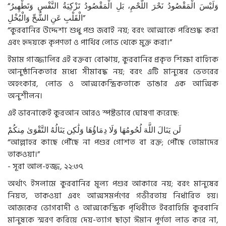
“
وَتَطْهِيرُ
النَّفْسِ
تَزْكِيَةُ
الْمَقْصُودُ
بَلِ
اللَّحْمِ،
نَحْرَ
الْمَقْصُودُ
وَلَيْسَ
وَالْبُخْلِ
الشُّحِّ
عَنِ
الْقَلْبِ
”
“কুরবানির উদ্দেশ্য শুধু পশু জবাই নয়; বরং আত্মাকে পরিশুদ্ধ করা
এবং হৃদয়কে কৃপণতা ও পার্থিব লোভ থেকে মুক্ত করা।”
ইমাম গাজ্জালির এই বক্তব্য বোঝায়, কুরবানির প্রকৃত শিক্ষা বাহ্যিক
আনুষ্ঠানিকতার মধ্যে সীমাবদ্ধ নয়; বরং এটি মানুষের ভেতরের
অহংকার, লোভ ও আত্মকেন্দ্রিকতাকে ভাঙার এক আত্মিক
অনুশীলন।
এই ভাবনাকেই কুরআন আরও স্পষ্টভাবে ঘোষণা করেছে:
لَن
يَنَالَ
اللَّهَ
لُحُومُهَا
وَلَا
دِمَاؤُهَا
وَلَٰكِن
يَنَالُهُ
التَّقْوَىٰ
مِنكُمْ
“আল্লাহর কাছে পৌঁছে না পশুর গোশত বা রক্ত; পৌঁছে তোমাদের
তাকওয়া।”
- সূরা আল-হজ্জ, ২২:৩৭
অর্থাৎ ইসলামে কুরবানির মূল্য পশুর আকারে নয়; বরং মানুষের
নিয়ত, তাকওয়া এবং আত্মসমর্পণের গভীরতায় নির্ধারিত হয়।
আজকের ভোগবাদী ও আত্মকেন্দ্রিক পৃথিবীতে ইবরাহিমি কুরবানি
মানুষকে স্মরণ করিয়ে দেয়-ত্যাগ ছাড়া ঈমান পূর্ণতা লাভ করে না,