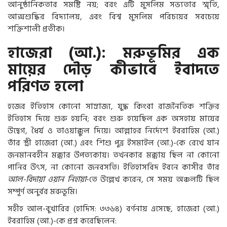
আনুষ্ঠানিকতার সমষ্টি নয়; বরং এটি মুসলিম সভ্যতার স্মৃতি,
আত্মশুদ্ধির বিদ্যালয়, এবং বিশ্ব মুসলিম পরিচয়ের সবচেয়ে
শক্তিশালী প্রতীক।
হাজেরা (আ.): মরুভূমির এক
মায়ের দৌড় কীভাবে ইবাদতে
পরিণত হলো
হজের ইতিহাস কোনো সাম্রাজ্য, যুদ্ধ কিংবা রাজনৈতিক শক্তির
ইতিহাস দিয়ে শুরু হয়নি; বরং শুরু হয়েছিল এক অসহায় মায়ের
উদ্বেগ, ধৈর্য ও তাওয়াক্কুল দিয়ে। আল্লাহর নির্দেশে ইবরাহিম (আ.)
তাঁর স্ত্রী হাজেরা (আ.) এবং শিশু পুত্র ইসমাইল (আ.)-কে রেখে যান
জনমানবহীন মক্কার উপত্যকায়। তখনকার মক্কায় ছিল না কোনো
পানির উৎস, না কোনো জনবসতি। ইতিহাসবিদ ইবনে কাসীর তাঁর
আল-বিদায়া ওয়ান নিহায়া
-তে উল্লেখ করেন, সে সময় অঞ্চলটি ছিল
সম্পূর্ণ অনুর্বর মরুভূমি।
সহীহ আল-বুখারির (হাদিস: ৩৩৬৪) বর্ণনায় এসেছে, হাজেরা (আ.)
ইবরাহিম (আ.)-কে প্রশ্ন করেছিলেন: