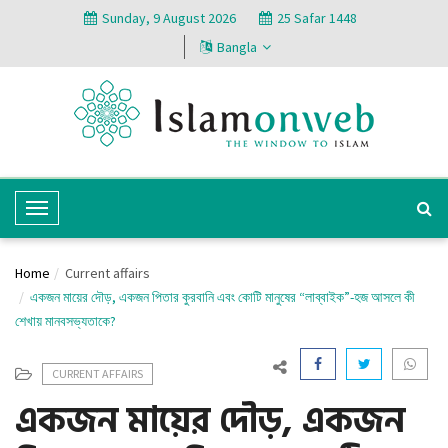
Sunday, 9 August 2026
25 Safar 1448
Bangla
T
o
g
Home
Current affairs
g
একজন মায়ের দৌড়, একজন পিতার কুরবানি এবং কোটি মানুষের “লাব্বাইক”-হজ আসলে কী
l
শেখায় মানবসভ্যতাকে?
e
N
CURRENT AFFAIRS
a
একজন মায়ের দৌড়, একজন
v
i