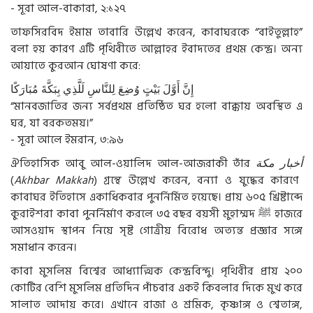
- সূরা আল-বাকারা, ২:১২৭
তাফসিরবিদ ইমাম তাবারি উল্লেখ করেন, কাবাঘরকে “বাইতুল্লাহ”
বলা হয় কারণ এটি পৃথিবীতে আল্লাহর ইবাদতের প্রথম কেন্দ্র। অন্য
আয়াতে কুরআন ঘোষণা করে:
إِنَّ
أَوَّلَ
بَيْتٍ
وُضِعَ
لِلنَّاسِ
لَلَّذِي
بِبَكَّةَ
مُبَارَكًا
“মানবজাতির জন্য সর্বপ্রথম প্রতিষ্ঠিত ঘর হলো বাক্কায় অবস্থিত এ
ঘর, যা বরকতময়।”
- সূরা আলে ইমরান, ৩:৯৬
ঐতিহাসিক আবু আল-ওয়ালিদ আল-আজরাকী তাঁর
مكة
أخبار
(
Akhbar Makkah
) গ্রন্থে উল্লেখ করেন, বন্যা ও যুদ্ধের কারণে
কাবাঘর ইতিহাসে একাধিকবার পুনর্নির্মিত হয়েছে। প্রায় ৬০৫ খ্রিষ্টাব্দে
কুরাইশরা কাবা পুনর্নির্মাণ করলে ৩৫ বছর বয়সী মুহাম্মদ
ﷺ
হাজরে
আসওয়াদ স্থাপন নিয়ে সৃষ্ট গোত্রীয় বিরোধ অত্যন্ত প্রজ্ঞার সঙ্গে
সমাধান করেন।
কাবা মুসলিম বিশ্বের আধ্যাত্মিক কেন্দ্রবিন্দু। পৃথিবীর প্রায় ২০০
কোটির বেশি মুসলিম প্রতিদিন পাঁচবার একই কিবলার দিকে মুখ করে
সালাত আদায় করে। এখানে রাজা ও শ্রমিক, কৃষ্ণাঙ্গ ও শ্বেতাঙ্গ,