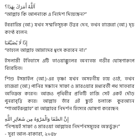
آللَّهُ
أَمَرَكَ
بِهَذَا؟
“আল্লাহ কি আপনাকে এ নির্দেশ দিয়েছেন?”
ইবরাহিম (আ.) যখন সম্মতিসূচক উত্তর দেন, তখন হাজেরা (আ.) দৃঢ়
কণ্ঠে বলেন:
إِذًا
لَا
يُضَيِّعُنَا
“তাহলে আল্লাহ আমাদের ধ্বংস করবেন না।”
ইসলামী ইতিহাসে এটি তাওয়াক্কুলের অন্যতম গভীর ঘোষণারূপে
বিবেচিত।
শিশু ইসমাইল (আ.)-এর তৃষ্ণা যখন অসহনীয় হয়ে ওঠে, তখন
হাজেরা (আ.) পানির সন্ধানে সাফা ও মারওয়ার মধ্যবর্তী পথ সাতবার
অতিক্রম করেন। আজও পৃথিবীর প্রতিটি হাজি সেই একই দৌড়
পুনরাবৃত্তি করে। আল্লাহ তাঁর এই ছুটে চলাকে কুরআনে
“শাআইরুল্লাহ” বা আল্লাহর নিদর্শন হিসেবে ঘোষণা করেছেন:
إِنَّ
الصَّفَا
وَالْمَرْوَةَ
مِن
شَعَائِرِ
اللَّهِ
“নিশ্চয়ই সাফা ও মারওয়া আল্লাহর নিদর্শনসমূহের অন্তর্ভুক্ত।”
- সূরা আল-বাকারা, ২:১৫৮