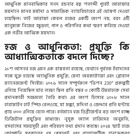
আধুনিক মানবাধিকার সনদ রচনার বহু শতাব্দী পূর্বেই আরাফার
ময়দানে মানব মর্যাদা ও সামাজিক ন্যায়বিচারের এই ঘোষণা দেওয়া
হয়েছিল। তাই আরাফা কেবল হজের একটি অংশ নয়; বরং এটি
মানুষকে নিজের ক্ষুদ্রতা, পাপ ও পরিণতির কথা স্মরণ করিয়ে দেওয়া
এক গভীর আত্মিক ময়দান।
হজ ও আধুনিকতা: প্রযুক্তি কি
আধ্যাত্মিকতাকে বদলে দিচ্ছে?
২১শ আসনর হজ এমন এক বাস্তবতা রয়েছে, যেখানে পূর্বতম ইবাদতের
সঙ্গে যুক্ত হয়েছে অ্যাধুনিক প্রযুক্তি, মেগা অবকাঠামো এবং গ্লোবাল
ম্যানেজমেন্ট সিস্টেম। ২০১৬ সালে সম্পূর্ণরূপে “ভিশন 230” প্রকল্পটি
এগিয়ে নিয়েছিল যার লক্ষ্য ছিল প্রতি বছর ৩ কোটি উমরাহকে সেবা
প্রদানকারী সক্ষমতা তৈরি করা। এর অংশ হিসেবে ২০১৮ সালে
হারামাইন হাই স্পিড রেলওয়ে, যা মক্কা, মদিনা ও জেদ্দার প্রতি ঘণ্টায়
প্রায় ৩০০ এগিয়ে যেতে পারে। বর্তমানে হজ ডিগ্রীমেন্টর বড় অংশ হচ্ছে
ডিজিটাল প্রযুক্তির মাধ্যমে। নুসুক অ্যাপ হাজিদের অনুমতি,
বসবাসের সময়সূচী এবং পরিবহণ তথ্য প্রদান করছে। ২০২৪ স্মার্ট হজে
কোম্পানি সরকারের এস ব্রেসলেট এবং বায়োমেট্রিক শনাক্তকরণ