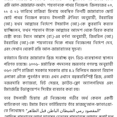
রমি আল-জামারাত
-অর্থাৎ শয়তানকে পাথর নিক্ষেপ। জিলহজের ১০,
১১ ও ১২ তারিখে হাজিরা মিনায় অবস্থিত তিনটি জামারাতে ছোট
ছোট পাথর নিক্ষেপ করেন। ইসলামী ঐতিহ্য অনুযায়ী, ইবরাহিম
(আ.) যখন আল্লাহর নির্দেশে ইসমাইল (আ.)-কে কুরবানি করতে
যাচ্ছিলেন, তখন শয়তান তাঁকে আল্লাহর আদেশ থেকে বিরত করার
চেষ্টা করে। ইবনে আব্বাস (রা.)-এর বর্ণনা অনুযায়ী, জিবরিল (আ.)
ইবরাহিম (আ.)-কে শয়তানের দিকে পাথর নিক্ষেপের নির্দেশ দেন,
এবং সেখান থেকেই রমি আল-জামারাতের সূচনা।
বর্তমানে মিনার জামারাত ব্রিজ সর্বোচ্চ বৃহৎ ভিড়-ব্যবস্থাপনা স্থাপনে
পরিণত হয়েছে। ২০০৬- মর্মান্তিক পদদলের ক্ষমতার গণতন্ত্র অনুযায়ী
৩৬০ বেশি হাজিরা সরকার সরকার প্রায় ৪.২ বিলিয়ন ক্ষমতা রিয়াল
এলাকা এইকে পুনর্গঠন করে। এখন এখানে বহুস্তরবিশিষ্ট ব্রিজ, এআই
নজরদারি ক্যামেরা, হিট সেন্সর, ক্রাউড-ফ্লো অ্যালগরিদম এবং
ইমার্জেন্সি ইভাকুয়েশন সিস্টেম ব্যবহার করা হয়।
তবে ইসলামী চিন্তায় এই নিক্ষেপের গভীর অর্থ কেবল একটি
বাহ্যিকতা নয়। ইমাম ইবনে তাইমিয়্যাহ তাঁর মাজমু‘আল-ফাতাওয়া-
তে লিখেছেন: “
الظاهر
قبل
الباطن
الشيطان
رمي
المقصود
”
“বাহ্যিক শয়তানের আগে মানুষের ভেতরের শয়তানকে আঘাত করাই মূল