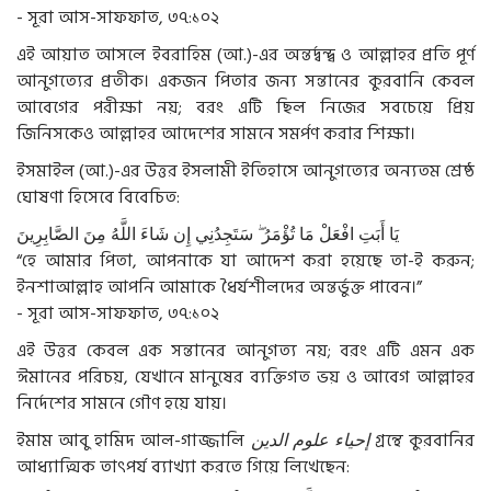
- সূরা আস-সাফফাত, ৩৭:১০২
এই আয়াত আসলে ইবরাহিম (আ.)-এর অন্তর্দ্বন্দ্ব ও আল্লাহর প্রতি পূর্ণ
আনুগত্যের প্রতীক। একজন পিতার জন্য সন্তানের কুরবানি কেবল
আবেগের পরীক্ষা নয়; বরং এটি ছিল নিজের সবচেয়ে প্রিয়
জিনিসকেও আল্লাহর আদেশের সামনে সমর্পণ করার শিক্ষা।
ইসমাইল (আ.)-এর উত্তর ইসলামী ইতিহাসে আনুগত্যের অন্যতম শ্রেষ্ঠ
ঘোষণা হিসেবে বিবেচিত:
يَا
أَبَتِ
افْعَلْ
مَا
تُؤْمَرُ
سَتَجِدُنِي
إِن
شَاءَ
اللَّهُ
مِنَ
الصَّابِرِينَ
“হে আমার পিতা, আপনাকে যা আদেশ করা হয়েছে তা-ই করুন;
ইনশাআল্লাহ আপনি আমাকে ধৈর্যশীলদের অন্তর্ভুক্ত পাবেন।”
- সূরা আস-সাফফাত, ৩৭:১০২
এই উত্তর কেবল এক সন্তানের আনুগত্য নয়; বরং এটি এমন এক
ঈমানের পরিচয়, যেখানে মানুষের ব্যক্তিগত ভয় ও আবেগ আল্লাহর
নির্দেশের সামনে গৌণ হয়ে যায়।
ইমাম আবু হামিদ আল-গাজ্জালি
الدين
علوم
إحياء
গ্রন্থে কুরবানির
আধ্যাত্মিক তাৎপর্য ব্যাখ্যা করতে গিয়ে লিখেছেন: