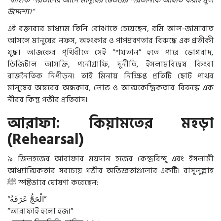
উদ্দেশ্য।”
এই বক্তব্যের মাধ্যমে তিনি বোঝাতে চেয়েছেন, রমি আল-জামারাত
আসলে মানুষের নফস, অহংকার ও পাপপ্রবণতার বিরুদ্ধে এক প্রতীকী
যুদ্ধ। আজকের পৃথিবীতে সেই “শয়তান” হতে পারে ভোগবাদ,
ডিজিটাল আসক্তি, পর্নোগ্রাফি, দুর্নীতি, ইসলামবিদ্বেষ কিংবা
রাজনৈতিক নিপীড়ন। তাই মিনায় নিক্ষিপ্ত প্রতিটি ছোট পাথর
মানুষের অন্তরের অন্ধকার, লোভ ও আত্মকেন্দ্রিকতার বিরুদ্ধে এক
নীরব কিন্তু গভীর প্রতিবাদ।
আরাফা: কিয়ামতের মহড়া
(Rehearsal)
৯ জিলহজের আরাফার ময়দান হজের কেন্দ্রবিন্দু এবং ইসলামী
আধ্যাত্মিকতার সবচেয়ে গভীর অভিজ্ঞতাগুলোর একটি। রাসূলুল্লাহ
ﷺ
স্পষ্টভাবে ঘোষণা করেছেন:
“
عَرَفَةُ
الْحَجُّ
”
“আরাফাই হলো হজ।”