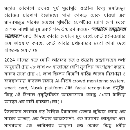
মক্কার আকাশে তখনও সূর্য পুরোপুরি ওঠেনি। কিন্তু মসজিদুল
হারামের চারপাশ ইতোমধ্যে সাদা কাপড়ে ঢেকে যাওয়া এক
মানবসমুদ্রে পরিণত হয়েছে। পৃথিবীর ১৮০টিরও বেশি দেশ থেকে
আগত লাখো মানুষ একই শব্দ উচ্চারণ করছে-
“লাব্বাইক আল্লাহুম্মা
লাব্বাইক।”
কেউ কাঁদছে কাবার দেয়ালে মুখ রেখে, কেউ হুইলচেয়ারে
বসে তাওয়াফ করছে, কেউ আবার প্রথমবারের মতো কাবা দেখে
বাকরুদ্ধ হয়ে গেছে।
2024 সালের হজে সৌদি আরবের হজ ও উমরাহ মন্ত্রণালয়ের তথ্য
অনুযায়ী প্রায় ১৮ লাখ ৩৩ হাজারের বেশি মুসলিম অংশগ্রহণ করেন,
যাদের মধ্যে প্রায় ১৬ লাখ ছিলেন বিদেশি হাজি। তাঁদের নিরাপত্তা ও
ব্যবস্থাপনায় ব্যবহৃত হয়েছে AI-নির্ভর crowd monitoring system,
smart card, Nusuk platform এবং facial recognition প্রযুক্তি।
কিন্তু এই বিশাল প্রযুক্তিনির্ভর আয়োজনের কেন্দ্রে এখনো দাঁড়িয়ে
আছেন এক নারী-হাজেরা (আ.) ।
ইসলামের সবচেয়ে বড় বৈশ্বিক ইবাদতের ভেতরে লুকিয়ে আছে এক
মায়ের আতঙ্ক, এক পিতার আত্মসমর্পণ, এক সন্তানের আনুগত্য এবং
মানবতার এক অবিনশ্বর আহ্বান। হজ কেবল কিছু ধর্মীয়