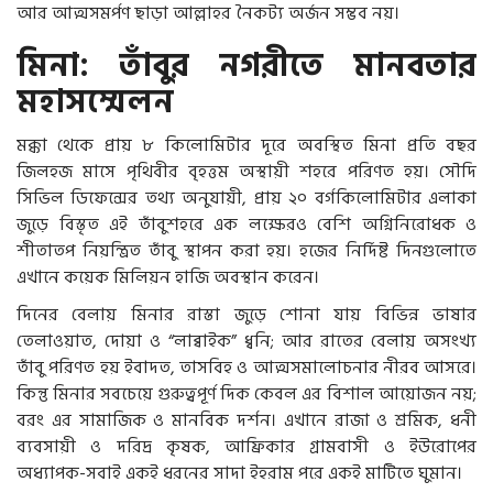
আর আত্মসমর্পণ ছাড়া আল্লাহর নৈকট্য অর্জন সম্ভব নয়।
মিনা: তাঁবুর নগরীতে মানবতার
মহাসম্মেলন
মক্কা থেকে প্রায় ৮ কিলোমিটার দূরে অবস্থিত মিনা প্রতি বছর
জিলহজ মাসে পৃথিবীর বৃহত্তম অস্থায়ী শহরে পরিণত হয়। সৌদি
সিভিল ডিফেন্সের তথ্য অনুযায়ী, প্রায় ২০ বর্গকিলোমিটার এলাকা
জুড়ে বিস্তৃত এই তাঁবুশহরে এক লক্ষেরও বেশি অগ্নিনিরোধক ও
শীতাতপ নিয়ন্ত্রিত তাঁবু স্থাপন করা হয়। হজের নির্দিষ্ট দিনগুলোতে
এখানে কয়েক মিলিয়ন হাজি অবস্থান করেন।
দিনের বেলায় মিনার রাস্তা জুড়ে শোনা যায় বিভিন্ন ভাষার
তেলাওয়াত, দোয়া ও “লাব্বাইক” ধ্বনি; আর রাতের বেলায় অসংখ্য
তাঁবু পরিণত হয় ইবাদত, তাসবিহ ও আত্মসমালোচনার নীরব আসরে।
কিন্তু মিনার সবচেয়ে গুরুত্বপূর্ণ দিক কেবল এর বিশাল আয়োজন নয়;
বরং এর সামাজিক ও মানবিক দর্শন। এখানে রাজা ও শ্রমিক, ধনী
ব্যবসায়ী ও দরিদ্র কৃষক, আফ্রিকার গ্রামবাসী ও ইউরোপের
অধ্যাপক-সবাই একই ধরনের সাদা ইহরাম পরে একই মাটিতে ঘুমান।