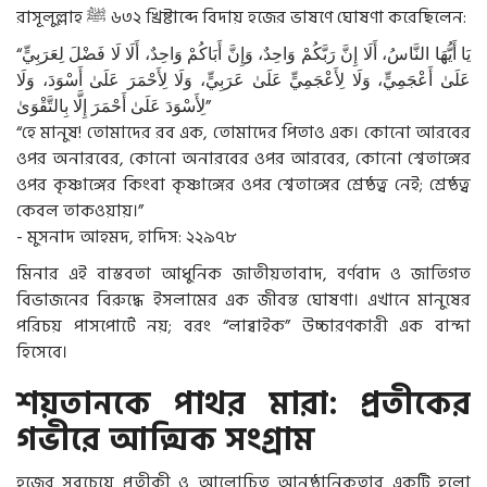
রাসূলুল্লাহ
ﷺ
৬৩২ খ্রিষ্টাব্দে বিদায় হজের ভাষণে ঘোষণা করেছিলেন:
“
لِعَرَبِيٍّ
فَضْلَ
لَا
أَلَا
وَاحِدٌ،
أَبَاكُمْ
وَإِنَّ
وَاحِدٌ،
رَبَّكُمْ
إِنَّ
أَلَا
النَّاسُ،
أَيُّهَا
يَا
عَلَىٰ
أَعْجَمِيٍّ،
وَلَا
لِأَعْجَمِيٍّ
عَلَىٰ
عَرَبِيٍّ،
وَلَا
لِأَحْمَرَ
عَلَىٰ
أَسْوَدَ،
وَلَا
بِالتَّقْوَىٰ
إِلَّا
أَحْمَرَ
عَلَىٰ
لِأَسْوَدَ
”
“হে মানুষ! তোমাদের রব এক, তোমাদের পিতাও এক। কোনো আরবের
ওপর অনারবের, কোনো অনারবের ওপর আরবের, কোনো শ্বেতাঙ্গের
ওপর কৃষ্ণাঙ্গের কিংবা কৃষ্ণাঙ্গের ওপর শ্বেতাঙ্গের শ্রেষ্ঠত্ব নেই; শ্রেষ্ঠত্ব
কেবল তাকওয়ায়।”
- মুসনাদ আহমদ, হাদিস: ২২৯৭৮
মিনার এই বাস্তবতা আধুনিক জাতীয়তাবাদ, বর্ণবাদ ও জাতিগত
বিভাজনের বিরুদ্ধে ইসলামের এক জীবন্ত ঘোষণা। এখানে মানুষের
পরিচয় পাসপোর্টে নয়; বরং “লাব্বাইক” উচ্চারণকারী এক বান্দা
হিসেবে।
শয়তানকে পাথর মারা: প্রতীকের
গভীরে আত্মিক সংগ্রাম
হজের সবচেয়ে প্রতীকী ও আলোচিত আনুষ্ঠানিকতার একটি হলো