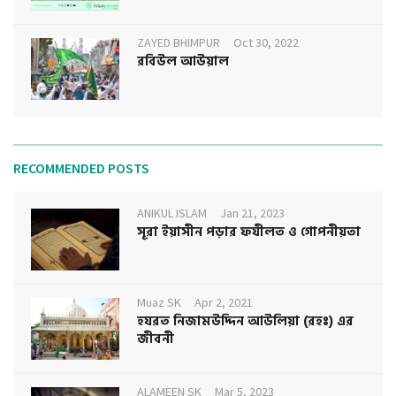
ZAYED BHIMPUR
Oct 30, 2022
রবিউল আউয়াল
RECOMMENDED POSTS
ANIKUL ISLAM
Jan 21, 2023
সূরা ইয়াসীন পড়ার ফযীলত ও গোপনীয়তা
Muaz SK
Apr 2, 2021
হযরত নিজামউদ্দিন আউলিয়া (রহঃ) এর
জীবনী
ALAMEEN SK
Mar 5, 2023