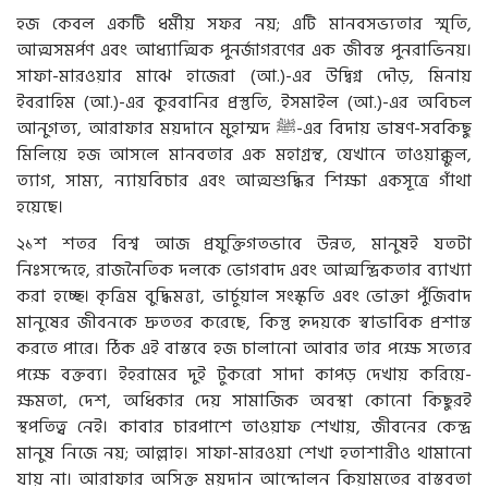
হজ কেবল একটি ধর্মীয় সফর নয়; এটি মানবসভ্যতার স্মৃতি,
আত্মসমর্পণ এবং আধ্যাত্মিক পুনর্জাগরণের এক জীবন্ত পুনরাভিনয়।
সাফা-মারওয়ার মাঝে হাজেরা (আ.)-এর উদ্বিগ্ন দৌড়, মিনায়
ইবরাহিম (আ.)-এর কুরবানির প্রস্তুতি, ইসমাইল (আ.)-এর অবিচল
আনুগত্য, আরাফার ময়দানে মুহাম্মদ
ﷺ
-এর বিদায় ভাষণ-সবকিছু
মিলিয়ে হজ আসলে মানবতার এক মহাগ্রন্থ, যেখানে তাওয়াক্কুল,
ত্যাগ, সাম্য, ন্যায়বিচার এবং আত্মশুদ্ধির শিক্ষা একসূত্রে গাঁথা
হয়েছে।
২১শ শতর বিশ্ব আজ প্রযুক্তিগতভাবে উন্নত, মানুষই যতটা
নিঃসন্দেহে, রাজনৈতিক দলকে ভোগবাদ এবং আত্মন্দ্রিকতার ব্যাখ্যা
করা হচ্ছে। কৃত্রিম বুদ্ধিমত্তা, ভার্চুয়াল সংস্কৃতি এবং ভোক্তা পুঁজিবাদ
মানুষের জীবনকে দ্রুততর করেছে, কিন্তু হৃদয়কে স্বাভাবিক প্রশান্ত
করতে পারে। ঠিক এই বাস্তবে হজ চালানো আবার তার পক্ষে সত্যের
পক্ষে বক্তব্য। ইহরামের দুই টুকরো সাদা কাপড় দেখায় করিয়ে-
ক্ষমতা, দেশ, অধিকার দেয় সামাজিক অবস্থা কোনো কিছুরই
স্থপতিত্ব নেই। কাবার চারপাশে তাওয়াফ শেখায়, জীবনের কেন্দ্র
মানুষ নিজে নয়; আল্লাহ। সাফা-মারওয়া শেখা হতাশারীও থামানো
যায় না। আরাফার অসিক্ত ময়দান আন্দোলন কিয়ামতের বাস্তবতা