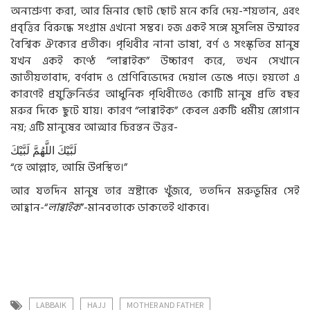
অন্যশ্রুণ্য করা, আর মিনার ছোট ছোট মনে করি দেয়-শয়তান, এবং
প্রবৃত্তির বিরুদ্ধে সংগ্রাম এখনো সম্ভব। হজ একই সঙ্গে মুসলিম উম্মাহর
বৈশ্বিক ঐক্যের প্রতীক। পৃথিবীর নানা ভাষা, বর্ণ ও সংস্কৃতির মানুষ
যখন একই কণ্ঠে “লাব্বাইক” উচ্চারণ করে, তখন সেখানে
জাতীয়তাবাদ, বর্ণবাদ ও শ্রেণিবিভেদের দেয়াল ভেঙে পড়ে। হয়তো এ
কারণেই প্রযুক্তিনির্ভর আধুনিক পৃথিবীতেও কোটি মানুষ প্রতি বছর
মরুর দিকে ছুটে যায়। কারণ “লাব্বাইক” কেবল একটি ধর্মীয় স্লোগান
নয়; এটি মানুষের আত্মার চিরন্তন উত্তর-
لَبَّيْكَ
اللَّهُمَّ
لَبَّيْكَ
“হে আল্লাহ, আমি উপস্থিত।”
আর যতদিন মানুষ তার স্রষ্টাকে খুঁজবে, ততদিন মরুভূমির সেই
আহ্বান-“
লাব্বাইক
”-মানবতাকে ডাকতেই থাকবে।
LABBAIK
HAJJ
MOTHER AND FATHER