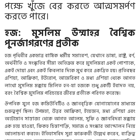
পক্ষে খুঁজে বের করতে আত্মসমর্পণ
করতে পারে।
হজ: মুসলিম উম্মাহর বৈশ্বিক
পুনর্জাগরণের প্রতীক
হজ পৃথিবীর একমাত্র বার্ষিক ধর্মীয় সমাবেশ, যেখানে ভাষা, রাষ্ট্র, বর্ণ,
অর্থনীতি ও সংস্কৃতির সীমা অতিক্রম করে মুসলিমরা একই পোশাকে,
একই দোয়া এবং একই কিবলার দিকে মুখ করে একত্রিত হয়। প্রতিবছর
এশিয়া, আফ্রিকা, ইউরোপ, আমেরিকা ও মধ্য এশিয়া থেকে আগত
লাখো মুসলিম মক্কায় মিলিত হন-যা হজকে শুধু একটি ইবাদত নয়,
বরং বৈশ্বিক মুসলিম পরিচয়ের জীবন্ত প্রতীকে পরিণত করেছে।
ঔপনিক যুগে হজ কমিউনিটিও ও জ্ঞানবৃত্তিক যোগাযোগের মাধ্যমে
গুরুত্বপূর্ণ ছিল। উপমহা, উত্তর আফ্রিকা, ইয়েমেন, মধ্য এশিয়া এবং
অটোমান সাম্রাজ্য থেকে আগত আলেম, সুফি ও জ্ঞানবিদরা মক্কায়
এক হয়ে যাওয়া, ফিকহ চিন্তাশক্তি, সমাজ ও সংস্কার আন্দোলন নিয়ে
আলোচনা করতে। ইতিহাসবিদ সুরা ফারুকহী উল্লেখ করেন, ব্যক্তিত্ব