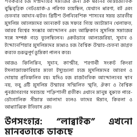
শতকরার হজ সম্প্রদায়ের সমাজের জন্য এক ধরনের আন্তঃজাতিক
বুদ্ধিবৃত্তিক নেটওয়ার্ক-এ পরিণত হয়েছিল, যেখানে ধারণা, বই এবং
চেতনার আদান-ঘটত। ব্রিটিশ উপনিবেশিক শাসনের সময় ভারতীয়
মুসলিম আলেমদের অনেকেই হজ সফরে গিয়ে অটোমান খেলাফত,
আরব বিশ্বের সংস্কার আন্দোলন এবং আফ্রিকান মুসলিম সমাজের
সঙ্গে সম্পর্ক গড়ে তুলেছিলেন। একইভাবে আলজেরিয়া, সুদান ও
ইন্দোনেশিয়ার মুসলিমদের মধ্যেও হজ বৈশ্বিক উম্মাহ-চেতনা জাগ্রত
করতে গুরুত্বপূর্ণ ভূমিকা পালন করে।
আজও ফিলিস্তিন, সুদান, কাশ্মীর, শরণার্থী সংকট কিংবা
ইসলামোফোবিয়ার মতো ইস্যুগুলো হজে মুসলিমদের আবেগ ও
দোয়ায় প্রতিফলিত হয়। যদিও হজ রাজনৈতিক আন্দোলনের স্থান
নয়, তবু এটি মুসলিম উম্মাহর সম্মিলিত স্মৃতি, ঐক্য ও বৈশ্বিক
পুনর্জাগরণের সবচেয়ে শক্তিশালী প্রতীক। এখানে মানুষ বুঝতে পারে-
ভৌগোলিক সীমান্ত আলাদা হলেও তাদের ঈমান, কিবলা ও
আধ্যাত্মিক ইতিহাস এক।
উপসংহার: “লাব্বাইক” এখনো
মানবতাকে ডাকছে