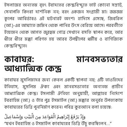
ইসলামের অন্যতম বৃহৎ ইবাদতের কেন্দ্রবিন্দুতে তাই কোনো সম্রাট,
সেনাপতি কিংবা দার্শনিক নন; বরং একজন সংগ্রামী মা। জমজম
কূপের আবির্ভাবও এই ঘটনারই অংশ। হাদিসে এসেছে, জিবরিল
(আ.)-এর আঘাতে জমিন থেকে পানির উৎস বেরিয়ে আসে। পরবর্তীতে
ইয়েমেন থেকে আগত জুরহুম গোত্র সেখানে বসতি স্থাপন করে, আর
ধীরে ধীরে মক্কা পরিণত হয় আরব উপদ্বীপের ধর্মীয় ও বাণিজ্যিক
কেন্দ্রবিন্দুতে।
কাবাঘর: মানবসভ্যতার
আধ্যাত্মিক কেন্দ্র
কাবাঘর মুসলিমদের জন্য কেবল একটি স্থাপনা নয়; এটি তাওহিদের
ইতিহাস, মুসলিম ঐক্য এবং মানবসভ্যতার অন্যতম প্রাচীন
আধ্যাত্মিক কেন্দ্র। ইসলামী ঐতিহ্য অনুযায়ী, আল্লাহর নির্দেশে
ইবরাহিম (আ.) ও তাঁর পুত্র ইসমাইল (আ.) মক্কার অনুর্বর উপত্যকায়
কাবাঘরের ভিত্তি পুনর্নির্মাণ করেন। পবিত্র কুরআনে বলা হয়েছে:
وَإِذْ
يَرْفَعُ
إِبْرَاهِيمُ
الْقَوَاعِدَ
مِنَ
الْبَيْتِ
وَإِسْمَاعِيلُ
“যখন ইবরাহিম ও ইসমাইল কাবাঘরের ভিত্তি উঁচু করছিলেন…”