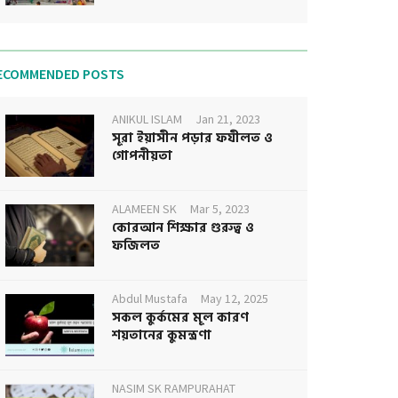
ECOMMENDED POSTS
ANIKUL ISLAM
Jan 21, 2023
সূরা ইয়াসীন পড়ার ফযীলত ও
গোপনীয়তা
ALAMEEN SK
Mar 5, 2023
কোরআন শিক্ষার গুরুত্ব ও
ফজিলত
Abdul Mustafa
May 12, 2025
সকল কুর্কমের মূল কারণ
শয়তানের কুমন্ত্রণা
NASIM SK RAMPURAHAT