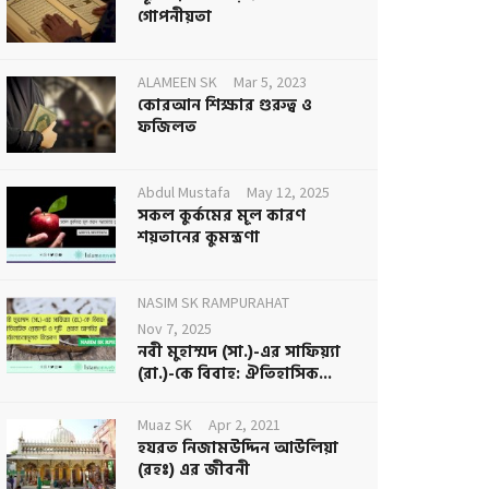
গোপনীয়তা
ALAMEEN SK
Mar 5, 2023
কোরআন শিক্ষার গুরুত্ব ও
ফজিলত
Abdul Mustafa
May 12, 2025
সকল কুর্কমের মূল কারণ
শয়তানের কুমন্ত্রণা
NASIM SK RAMPURAHAT
Nov 7, 2025
নবী মুহাম্মদ (সা.)-এর সাফিয়্যা
(রা.)-কে বিবাহ: ঐতিহাসিক...
Muaz SK
Apr 2, 2021
হযরত নিজামউদ্দিন আউলিয়া
(রহঃ) এর জীবনী