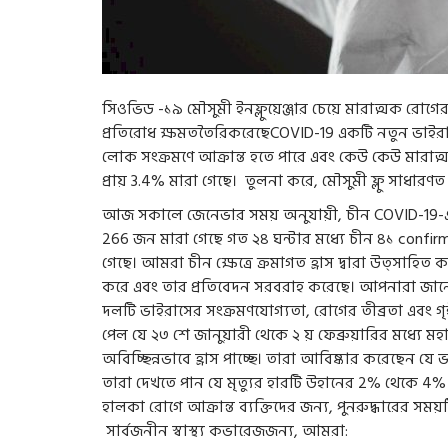
সিওভিড -১৯ মৌসুমী ইনফ্লুয়েঞ্জার চেয়ে মারাত্মক রোগের
প্রতিরোধ ক্ষমততৈরিকরেছেCOVID-19 একটি নতুন ভাইরা
লোক সংক্রমণে আক্রান্ত হতে পারে এবং কেউ কেউ মারাত্মক র
প্রায় 3.4% মারা গেছে। তুলনা করে, মৌসুমী ফ্লু সাধার
আজ সকালে জেনেভার সময় অনুযায়ী, চীন COVID-19-এর 
266 জন মারা গেছে গত ২৪ ঘন্টার মধ্যে চীন ৪১ confir
গেছে। আমরা চীন ক্ষেত্রে ক্রমাগত হ্রাস দ্বারা উত্স
করে এবং তার প্রতিবেদন সরবরাহ করেছে। আপনারা জানেন 
দলটি ভাইরাসের সংক্রমণযোগ্যতা, রোগের তীব্রতা এবং গৃহী
পেল যে ২৩ শে জানুয়ারী থেকে ২ য় ফেব্রুয়ারির মধ্যে 
অবিচ্ছিন্নভাবে হ্রাস পাচ্ছে। তারা আবিষ্কার করেছেন 
তারা দেখতে পান যে মৃত্যুর হারটি উহানের 2% থেকে 4% 
হালকা রোগে আক্রান্ত ব্যক্তিদের জন্য, পুনরুদ্ধারের সময়টি প্
সার্বজনীন স্বাস্থ্য কভারেজজন্য, আমরা: