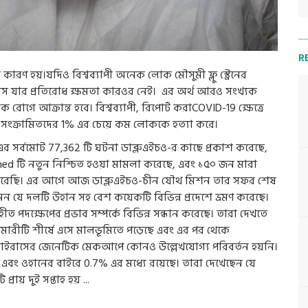
R
 কারণ হয়।যদিও বিশ্বব্যাপী অনেক লোক মৌসুমী ফ্লু স্ট্রেনের
স যার প্রতিরোধ ক্ষমতা কারওর নেই। এর অর্থ আরও সংখ্যক
োগে আক্রান্ত হবে। বিশ্বব্যাপী, রিপোর্ট করাCOVID-19 ক্ষেত্রে
ণত সংক্রামিতদের 1% এর চেয়ে কম লোককে হত্যা করে।
সর্বমোট 77,362 টি ঘটনা ডাব্লুএইচও-র কাছে প্রকাশ করেছে,
med টি নতুন নিশ্চিত হওয়া মামলা করেছে, এবং ১৫০ জন মারা
াহিত করেছি। এর আগে আজ ডাব্লুএইচও-চীন যৌথ মিশন তার সফর শেষ
যে দলটি উহান সহ বেশ কয়েকটি বিভিন্ন প্রদেশে ভ্রমণ করেছে।
ত পদক্ষেপের প্রভাব সম্পর্কে বিভিন্ন সন্ধান করেছে। তারা দেখতে
মহামারীটি শীর্ষে এসে মালভূমিতে পড়েছে এবং এর পর থেকে
যে ভাইরাসের জেনেটিক মেকআপে কোনও উল্লেখযোগ্য পরিবর্তন হয়নি।
এবং ওহানের বাইরে 0.7% এর মধ্যে রয়েছে। তারা দেখেছেন যে
রায় দুই সপ্তাহ হয় ...