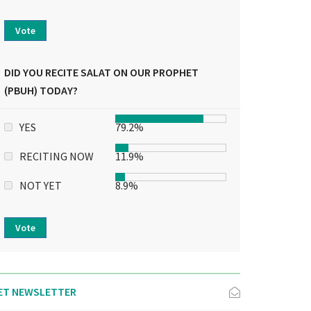
Vote
DID YOU RECITE SALAT ON OUR PROPHET
(PBUH) TODAY?
YES
79.2%
RECITING NOW
11.9%
NOT YET
8.9%
Vote
ET NEWSLETTER