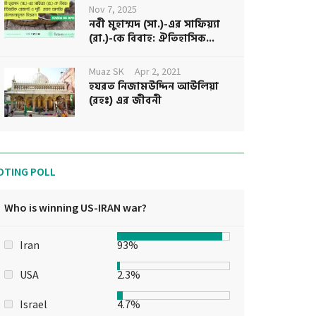
Nov 7, 2025
নবী মুহাম্মদ (সা.)-এর সাফিয়্যা
(রা.)-কে বিবাহ: ঐতিহাসিক...
Muaz SK
Apr 2, 2021
হযরত নিজামউদ্দিন আউলিয়া
(রহঃ) এর জীবনী
OTING POLL
Who is winning US-IRAN war?
Iran
93%
USA
2.3%
Israel
4.7%