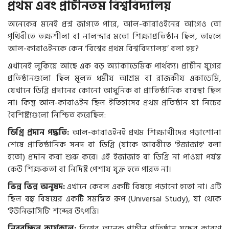
প্রথম এবং প্রাচীনতম বিশ্ববিদ্যালয়
অনেকের মনেই প্রশ্ন জাগতে পারে, আল-কারাওইনের আগেও তো
পৃথিবীতে তক্ষশীলা বা নালন্দার মতো শিক্ষাপ্রতিষ্ঠান ছিল, তাহলে
আল-কারাওইনকে কেন ‘বিশ্বের প্রথম বিশ্ববিদ্যালয়’ বলা হয়?
এখানেই লুকিয়ে আছে এক বড় অ্যাকাডেমিক পার্থক্য। প্রাচীন যুগের
প্রতিষ্ঠানগুলো ছিল মূলত ধর্মীয় আশ্রম বা রাজকীয় একাডেমি,
যেখানে ডিগ্রি প্রদানের কোনো আধুনিক বা প্রাতিষ্ঠানিক ব্যবস্থা ছিল
না। কিন্তু আল-কারাওইন ছিল ইতিহাসের প্রথম প্রতিষ্ঠান যা নিচের
বৈশিষ্ট্যগুলো নিশ্চিত করেছিল:
ডিগ্রি প্রদান পদ্ধতি:
আল-কারাওইনই প্রথম শিক্ষার্থীদের পড়াশোনা
শেষে প্রাতিষ্ঠানিক সনদ বা ডিগ্রি (যাকে আরবীতে 'ইজাজাহ' বলা
হতো) প্রদান করা শুরু করে। এই ইজাজাহ বা ডিগ্রি না পাওয়া পর্যন্ত
কেউ শিক্ষকতা বা নির্দিষ্ট পেশায় যুক্ত হতে পারত না।
ভিন্ন ভিন্ন অনুষদ:
এখানে কেবল একটি বিষয়ে পড়ানো হতো না। এটি
ছিল বহু বিষয়ের একটি সমন্বিত রূপ (Universal Study), যা থেকে
'ইউনিভার্সিটি' শব্দের উৎপত্তি।
নিরবচ্ছিন্ন কার্যকাল:
বিশ্বের অনেক প্রাচীন প্রতিষ্ঠান যুদ্ধের কারণে