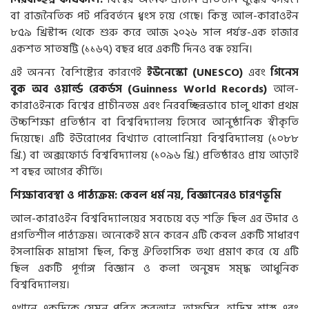
বা রাজনৈতিক পট পরিবর্তনে ধ্বংস হয়ে গেছে। কিন্তু আল-কারাওইন
৮৫৯ খ্রিস্টাব্দ থেকে শুরু করে আজ ২০২৬ সাল পর্যন্ত-এক হাজার
একশত সাতষট্টি (১১৬৭) বছর ধরে একটি দিনও বন্ধ হয়নি।
এই অনন্য বৈশিষ্ট্যের কারণেই
ইউনেস্কো (UNESCO)
এবং
গিনেস
বুক অব ওয়ার্ল্ড রেকর্ডস (Guinness World Records)
আল-
কারাওইনকে বিশ্বের প্রাচীনতম এবং নিরবচ্ছিন্নভাবে চালু থাকা প্রথম
উচ্চশিক্ষা প্রতিষ্ঠান বা বিশ্ববিদ্যালয় হিসেবে আনুষ্ঠানিক স্বীকৃতি
দিয়েছে। এটি ইউরোপের বিখ্যাত বোলোনিয়া বিশ্ববিদ্যালয় (১০৮৮
খ্রি.) বা অক্সফোর্ড বিশ্ববিদ্যালয় (১০৯৬ খ্রি.) প্রতিষ্ঠারও প্রায় আড়াই
শ বছর আগের কীর্তি।
শিক্ষাব্যবস্থা ও পাঠ্যক্রম: কেবল ধর্ম নয়, বিজ্ঞানেরও চারণভূমি
আল-কারাওইন বিশ্ববিদ্যালয়ের সবচেয়ে বড় শক্তি ছিল এর উদার ও
প্রগতিশীল পাঠ্যক্রম। অনেকেই মনে করেন এটি কেবল একটি সাধারণ
ইসলামিক মাদ্রাসা ছিল, কিন্তু ঐতিহাসিক তথ্য প্রমাণ করে যে এটি
ছিল একটি পূর্ণাঙ্গ বিজ্ঞান ও কলা অনুষদ সমৃদ্ধ আধুনিক
বিশ্ববিদ্যালয়।
এখানে একদিকে যেমন পবিত্র কুরআন, তাফসির, হাদিস শাস্ত্র এবং