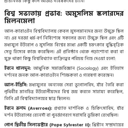
প্রাচীনতম কিছু কপি আজও গবেষকদের টানে।
বিশ্ব সভ্যতায় প্রভাব: অমুসলিম স্কলারদের
মিলনমেলা
আল-কারাওইন বিশ্ববিদ্যালয় কেবল মুসলমানদের জন্য উন্মুক্ত ছিল
না। এর দরজা ধর্ম-বর্ণ নির্বিশেষে সকলের জন্য উন্মুক্ত ছিল এবং এটি
মধ্যযুগে ইউরোপ ও মুসলিম বিশ্বের মধ্যে একটি চমৎকার বুদ্ধিবৃত্তিক
সেতু হিসেবে কাজ করেছিল। এই প্রতিষ্ঠান থেকে পড়াশোনা করা বা
যুক্ত থাকা কিছু বিশ্ববিখ্যাত ব্যক্তিত্বের পরিচয় নিচে দেওয়া হলো:
ইবনে খালদুন:
আধুনিক সমাজবিজ্ঞান (Sociology) এবং ইতিহাস
দর্শনের জনক আল-কারাওইনে শিক্ষকতা ও গবেষণা করেছেন।
আল-ইদ্রিসি:
মধ্যযুগের অন্যতম সেরা ভূগোলবিদ, যাঁর তৈরি করা
পৃথিবীর মানচিত্র ইউরোপীয়দের বিশ্ব জয় করতে সাহায্য করেছিল,
তিনি এই বিশ্ববিদ্যালয়ের ছাত্র ছিলেন।
ইবনে রুশদ (Averroes):
প্রখ্যাত দার্শনিক ও চিকিৎসাবিদ, যাঁর
দর্শন ইউরোপের রেনেসাঁ বা পুনর্জাগরণে সরাসরি ভূমিকা রেখেছিল।
পোপ দ্বিতীয় সিলভেস্টার (Pope Sylvester II):
খ্রিস্টান সম্প্রদায়ের