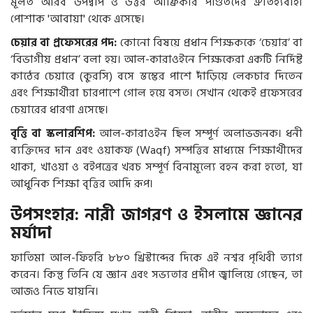
মূলত আরব উপদ্বীপ ও উত্তর আফ্রিকার পণ্ডিতদের ঐতিহ্যবাহী
পোশাক 'আবায়া' থেকে এসেছে।
চেয়ার বা প্রফেসরের পদ:
কোনো বিষয়ে প্রধান শিক্ষককে ‘চেয়ার’ বা
‘বিভাগীয় প্রধান’ বলা হয়। আল-কারাওইনে শিক্ষকেরা একটি নির্দিষ্ট
কাঠের চেয়ারে (কুরসি) বসে স্তম্ভের পাশে দাঁড়িয়ে লেকচার দিতেন
এবং শিক্ষার্থীরা চারপাশে গোল হয়ে বসত। সেখান থেকেই প্রফেসরের
চেয়ারের ধারণা এসেছে।
বৃত্তি বা স্কলারশিপ:
আল-কারাওইন ছিল সম্পূর্ণ অলাভজনক। ধনী
ব্যক্তিদের দান এবং ওয়াকফ (Waqf) সম্পত্তির মাধ্যমে শিক্ষার্থীদের
থাকা, খাওয়া ও বইপত্রের খরচ সম্পূর্ণ বিনামূল্যে বহন করা হতো, যা
আধুনিক শিক্ষা বৃত্তির আদি রূপ।
উপসংহার: নারী জাগরণ ও ইসলামে জ্ঞানের
মর্যাদা
ফাতিমা আল-ফিহরি ৮৮০ খ্রিস্টাব্দের দিকে এই নশ্বর পৃথিবী ত্যাগ
করেন। কিন্তু তিনি যে জ্ঞান এবং সভ্যতার প্রদীপ জ্বালিয়ে গেছেন, তা
আজও নিভে যায়নি।