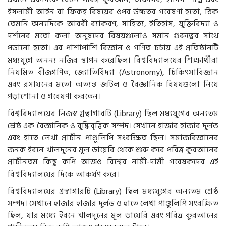
ইসলামী আইন বা ফিকহ বিষয়ের ওপর উচ্চতর গবেষণা হতো, ঠিক
তেমনি অন্যদিকে আরবী ব্যাকরণ, সাহিত্য, ইতিহাস, যুক্তিবিদ্যা ও
দর্শনের মতো কলা অনুষদের বিষয়গুলোও সমান গুরুত্বের সাথে
পড়ানো হতো। এর পাশাপাশি বিজ্ঞান ও গণিত চর্চায় এই প্রতিষ্ঠানটি
মধ্যযুগে অনন্য নজির স্থাপন করেছিল। বিশ্ববিদ্যালয়ের শিক্ষার্থীরা
নিয়মিত বীজগণিত, জ্যোতির্বিদ্যা (Astronomy), চিকিৎসাবিজ্ঞান
এবং রসায়নের মতো অত্যন্ত জটিল ও বৈজ্ঞানিক বিষয়গুলো নিয়ে
পড়াশোনা ও গবেষণা করতেন।
বিশ্ববিদ্যালয়ের নিজস্ব গ্রন্থাগারটি (Library) ছিল মধ্যযুগের অন্যতম
শ্রেষ্ঠ এক বৈজ্ঞানিক ও বুদ্ধিবৃত্তিক সম্পদ। সেখানে হাজার হাজার দুর্লভ
এবং হাতে লেখা প্রাচীন পাণ্ডুলিপি সংরক্ষিত ছিল। সমাজবিজ্ঞানের
জনক ইবনে খালদুনের মূল ডায়েরি থেকে শুরু করে পবিত্র কুরআনের
প্রাচীনতম কিছু কপি আজও বিশ্বের নামী-দামী গবেষকদের এই
বিশ্ববিদ্যালয়ের দিকে আকর্ষণ করে।
বিশ্ববিদ্যালয়ের গ্রন্থাগারটি (Library) ছিল মধ্যযুগের অন্যতম শ্রেষ্ঠ
সম্পদ। সেখানে হাজার হাজার দুর্লভ ও হাতে লেখা পাণ্ডুলিপি সংরক্ষিত
ছিল, যার মধ্যে ইবনে খালদুনের মূল ডায়েরি এবং পবিত্র কুরআনের