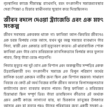
গৃহস্থালির কাজে সীমাবদ্ধ রাখেননি, বরং তৎকালীন সমাজব্যবস্থার
সেরা শিক্ষা ও চিন্তার স্বাধীনতার সুযোগ করে দিয়েছিলেন।
জীবন বদলে দেওয়া ট্র্যাজেডি এবং এক মহৎ
সংকল্প
জীবন সবসময় একরকম থাকে না। ফাতিমা আল-ফিহরির জীবনেও
এক চরম বিপর্যয় নেমে আসে, যখন খুব অল্প সময়ের ব্যবধানে তাঁর
পিতা, স্বামী এবং একমাত্র ভাই মৃত্যুবরণ করেন। এই ধারাবাহিক শোক
ফাতিমা এবং তাঁর বোন মরিয়মকে মানসিকভাবে বিপর্যস্ত করে তুলতে
পারত, কিন্তু তাঁরা ভেঙে পড়েননি।
পিতার মৃত্যুর পর দুই বোন এক বিশাল এবং অকল্পনীয় সম্পত্তির একক
উত্তরাধিকারী হন। তৎকালীন সমাজে এত বিপুল পরিমাণ অর্থের
মালিক হওয়া একজন নারীর জন্য ছিল এক বিশাল ক্ষমতা। সাধারণ
নিয়মে যে কেউ এই অর্থ নিজের বাকি জীবন অত্যন্ত বিলাসবহুলভাবে
কাটানোর জন্য ব্যবহার করতে পারত। কিন্তু ফাতিমা ও মরিয়মের
চিন্তাধারা ছিল সম্পূর্ণ ভিন্ন। তাঁরা ভাবছিলেন কীভাবে এই অর্থকে
এমন একটি কাজে লাগানো যায়, যা চিরকাল মানুষের উপকারে
আসবে এবং যা মৃত্যুর পরও তাঁদের পরিবারের জন্য একটি সদকা-এ-