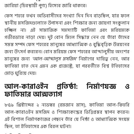
জারিয়া (চিরস্থায়ী পুণ্য) হিসেবে জারি থাকবে।
ফেস শহরে তখন অভিবাসীদের সংখ্যা দিন দিন বাড়ছিল, যার ফলে
স্থানীয় মসজিদগুলোতে উপাসনা এবং শিক্ষার জন্য জায়গা সংকুলান
হচ্ছিল না। এই সামাজিক সমস্যাটি ফাতিমা এবং মরিয়মকে
গভীরভাবে নাড়া দেয়। দুই বোন মিলে সিদ্ধান্ত নেন যে তাঁরা তাঁদের
সমস্ত সম্পদ ফেস শহরের মানুষের আধ্যাত্মিক ও বুদ্ধিবৃত্তিক উন্নয়নের
জন্য উৎসর্গ করবেন। বোন মরিয়ম ফেস শহরের আন্দালুসীয় অংশের
মানুষের জন্য
'আল-আন্দালুস মসজিদ'
নির্মাণের দায়িত্ব নেন, আর
ফাতিমা হাত দেন এমন এক প্রজেক্টে, যা পরবর্তীতে বিশ্ব ইতিহাসের
মোড় ঘুরিয়ে দেয়।
আল-কারাওইন প্রতিষ্ঠা: নির্মাণযজ্ঞ ও
ফাতিমার আত্মত্যাগ
৮৫৯ খ্রিস্টাব্দের ২ নভেম্বর (রমজান মাস), ফাতিমা আল-ফিহরি
আল-কারাওইন মসজিদ ও শিক্ষাকেন্দ্রের ভিত্তিপ্রস্তর স্থাপন করেন।
এই বিশাল নির্মাণকাজের পেছনে তাঁর যে নিষ্ঠা ও আধ্যাত্মিক সংযম
ছিল, তা ইতিহাসের এক বিরল ঘটনা।