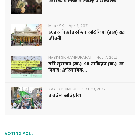
কোরআন শিক্ষার গুরুত্ব ও ফজিলত
Muaz SK
Apr 2, 2021
হযরত নিজামউদ্দিন আউলিয়া (রহঃ) এর
জীবনী
NASIM SK RAMPURAHAT
Nov 7, 2025
নবী মুহাম্মদ (সা.)-এর সাফিয়্যা (রা.)-কে
বিবাহ: ঐতিহাসিক...
ZAYED BHIMPUR
Oct 30, 2022
রবিউল আউয়াল
VOTING POLL