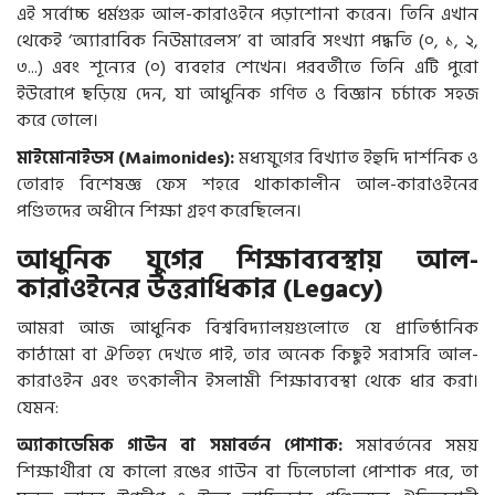
এই সর্বোচ্চ ধর্মগুরু আল-কারাওইনে পড়াশোনা করেন। তিনি এখান
থেকেই ‘অ্যারাবিক নিউমারেলস’ বা আরবি সংখ্যা পদ্ধতি (০, ১, ২,
৩...) এবং শূন্যের (০) ব্যবহার শেখেন। পরবর্তীতে তিনি এটি পুরো
ইউরোপে ছড়িয়ে দেন, যা আধুনিক গণিত ও বিজ্ঞান চর্চাকে সহজ
করে তোলে।
মাইমোনাইডস (Maimonides):
মধ্যযুগের বিখ্যাত ইহুদি দার্শনিক ও
তোরাহ বিশেষজ্ঞ ফেস শহরে থাকাকালীন আল-কারাওইনের
পণ্ডিতদের অধীনে শিক্ষা গ্রহণ করেছিলেন।
আধুনিক যুগের শিক্ষাব্যবস্থায় আল-
কারাওইনের উত্তরাধিকার (Legacy)
আমরা আজ আধুনিক বিশ্ববিদ্যালয়গুলোতে যে প্রাতিষ্ঠানিক
কাঠামো বা ঐতিহ্য দেখতে পাই, তার অনেক কিছুই সরাসরি আল-
কারাওইন এবং তৎকালীন ইসলামী শিক্ষাব্যবস্থা থেকে ধার করা।
যেমন:
অ্যাকাডেমিক গাউন বা সমাবর্তন পোশাক:
সমাবর্তনের সময়
শিক্ষার্থীরা যে কালো রঙের গাউন বা ঢিলেঢালা পোশাক পরে, তা