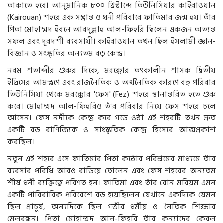
তাকাতে হবে। আনুমানিক ৮০০ খ্রিস্টাব্দে তিউনিসিয়ার কাইরাওয়ান
(Kairouan) শহরে এক সম্ভ্রান্ত ও ধনী পরিবারে ফাতিমার জন্ম হয়। তাঁর
পিতা মোহাম্মদ ইবনে আবদুল্লাহ আল-ফিহরি ছিলেন একজন অত্যন্ত
সফল এবং দূরদর্শী ব্যবসায়ী। কাইরাওয়ান তখন ছিল ইসলামী জ্ঞান-
বিজ্ঞান ও সংস্কৃতির অন্যতম বড় কেন্দ্র।
নবম শতাব্দীর শুরুর দিকে, মরক্কোর তৎকালীন শাসক দ্বিতীয়
ইদ্রিসের আমন্ত্রণে এবং রাজনৈতিক ও অর্থনৈতিক কারণে বহু পরিবার
তিউনিসিয়া থেকে মরক্কোর 'ফেস' (Fez) শহরে স্থানান্তরিত হতে শুরু
করে। মোহাম্মদ আল-ফিহরিও তাঁর পরিবার নিয়ে ফেস শহরে চলে
আসেন। ফেস নদীকে কেন্দ্র করে গড়ে ওঠা এই শহরটি তখন দ্রুত
একটি বড় বাণিজ্যিক ও সাংস্কৃতিক কেন্দ্র হিসেবে আত্মপ্রকাশ
করছিল।
নতুন এই শহরে এসে ফাতিমার পিতা কঠোর পরিশ্রমের মাধ্যমে তাঁর
ব্যবসার পরিধি আরও বাড়িয়ে তোলেন এবং ফেস শহরের অন্যতম
শীর্ষ ধনী ব্যক্তিত্বে পরিণত হন। ফাতিমা এবং তাঁর বোন মরিয়ম এমন
একটি পারিবারিক পরিবেশে বড় হয়েছিলেন যেখানে একদিকে যেমন
ছিল প্রাচুর্য, অন্যদিকে ছিল গভীর ধর্মীয় ও নৈতিক শিক্ষার
মেলবন্ধন। পিতা মোহাম্মদ আল-ফিহরি তাঁর কন্যাদের কেবল