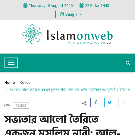
Thursday, 6 August 2026
22 Safar 1448
Bangla
T
o
g
Home
Relics
g
সভ্যতার আলো তৈরিতে একজন মুসলিম নারী: আল-কারাওইন বিশ্ববিদ্যালয় প্রতিষ্ঠার ইতিহাস
l
e
RELICS
N
সভ্যতার আলো তৈরিতে
a
v
একজন মুসলিম নারী: আল-
i