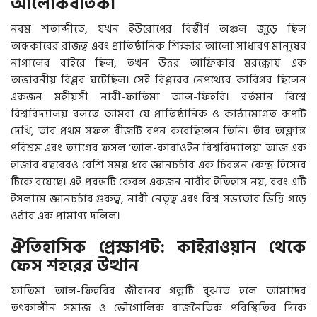
আলোকবর্তিকা
নবম শতাব্দীতে, যখন ইউরোপের বিস্তীর্ণ অঞ্চল জুড়ে ছিল
অন্ধকারের রাজত্ব এবং প্রাতিষ্ঠানিক শিক্ষার আলো সাধারণ মানুষের
নাগালের বাইরে ছিল, তখন উত্তর আফ্রিকার মরক্কোয় এক
অভাবনীয় বিপ্লব ঘটেছিল। সেই বিপ্লবের নেপথ্যের কারিগর ছিলেন
একজন মহীয়সী নারী-ফাতিমা আল-ফিহরি। বর্তমান বিশ্বে
বিশ্ববিদ্যালয় বলতে আমরা যে প্রাতিষ্ঠানিক ও কাঠামোগত রূপটি
দেখি, তার প্রথম সফল বীজটি বপন করেছিলেন তিনি। তাঁর অক্লান্ত
পরিশ্রম এবং ত্যাগের ফসল ‘আল-কারাওইন বিশ্ববিদ্যালয়’ আজ এক
হাজার বছরেরও বেশি সময় ধরে জ্ঞানচর্চার এক চিরন্তন কেন্দ্র হিসেবে
টিকে রয়েছে। এই প্রবন্ধটি কেবল একজন নারীর ইতিহাস নয়, বরং এটি
ইসলামে জ্ঞানচর্চার গুরুত্ব, নারী নেতৃত্ব এবং বিশ্ব সভ্যতার ভিত্তি গড়ে
ওঠার এক প্রামাণ্য দলিল।
ঐতিহাসিক প্রেক্ষাপট: কাইরাওয়ান থেকে
ফেস শহরের উত্থান
ফাতিমা আল-ফিহরির জীবনের গল্পটি বুঝতে হলে আমাদের
তৎকালীন সমাজ ও ভৌগোলিক রাজনৈতিক পরিস্থিতির দিকে