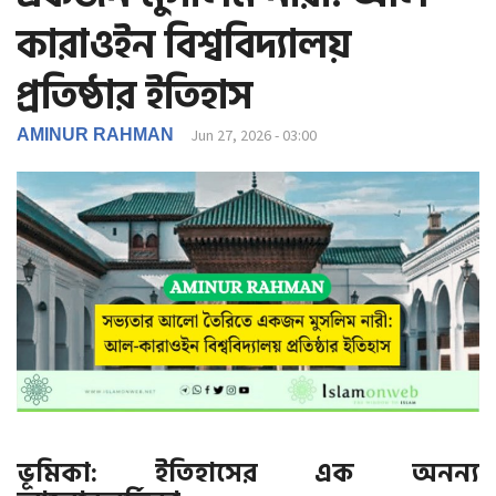
g
কারাওইন বিশ্ববিদ্যালয়
a
t
প্রতিষ্ঠার ইতিহাস
i
o
AMINUR RAHMAN
Jun 27, 2026 - 03:00
n
ভূমিকা: ইতিহাসের এক অনন্য