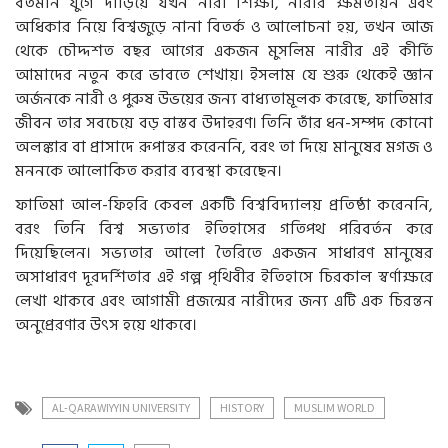
বর্তমান যুগে দাঁড়িয়ে যখন নারী শিক্ষা, নারীর ক্ষমতায়ন এবং
অধিকার নিয়ে বিশ্বজুড়ে নানা বিতর্ক ও আলোচনা হয়, তখন আজ
থেকে চৌদ্দশত বছর আগের একজন মুসলিম নারীর এই কীর্তি
আমাদের নতুন করে ভাবতে শেখায়। ইসলাম যে শুরু থেকেই জ্ঞান
অর্জনকে নারী ও পুরুষ উভয়ের জন্য বাধ্যতামূলক করেছে, ফাতিমার
জীবন তার সবচেয়ে বড় বাস্তব উদাহরণ। তিনি তাঁর ধন-সম্পদ কোনো
অলঙ্কার বা প্রাসাদে রূপান্তর করেননি, বরং তা দিয়ে মানুষের মগজ ও
মননকে আলোকিত করার ব্যবস্থা করেছেন।
ফাতিমা আল-ফিহরি কেবল একটি বিশ্ববিদ্যালয় প্রতিষ্ঠা করেননি,
বরং তিনি বিশ্ব সভ্যতার ইতিহাসের গতিপথ পরিবর্তন করে
দিয়েছিলেন। সভ্যতার আলো তৈরিতে একজন সাধারণ মানুষের
অসাধারণ দূরদর্শিতার এই গল্প পৃথিবীর ইতিহাসে চিরকাল স্বর্ণাক্ষরে
লেখা থাকবে এবং আগামী প্রজন্মের নারীদের জন্য এটি এক চিরন্তন
অনুপ্রেরণার উৎস হয়ে থাকবে।
AL-QARAWIYYIN UNIVERSITY
HISTORY
MUSLIM WORLD