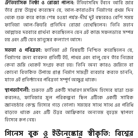
ঐতিহাসিক নিষ্ঠা ও রোজা পালন:
ইতিহাসবিদ ইবনে আবি জার
তাঁর গ্রন্থে উল্লেখ করেছেন যে, আল-কারাওইন নির্মাণের প্রথম দিন
থেকে শুরু করে কাজ শেষ হওয়া পর্যন্ত-দীর্ঘ দুই বছরেরও বেশি সময়
ফাতিমা আল-ফিহরি প্রতিদিন রোজা রেখেছিলেন। তিনি মহান
আল্লাহর দরবারে প্রার্থনা করেছিলেন যেন এই কাজ সফলভাবে সম্পন্ন
হয় এবং এটি যেন মানুষের কল্যাণে আসে।
সততা ও পবিত্রতা:
ফাতিমা এই বিষয়টি নিশ্চিত করেছিলেন যে,
নির্মাণের জন্য ব্যবহৃত প্রতিটি ইট, পাথর এবং বালু যেন তাঁর নিজের
কেনা জমি থেকেই সংগ্রহ করা হয়। তিনি অন্য কারও জমিতে বা
কোনো বিতর্কিত উপায়ে প্রাপ্ত নির্মাণ সামগ্রী ব্যবহার করতে চাননি,
যাতে এই প্রতিষ্ঠানের পবিত্রতা সম্পূর্ণ অক্ষুণ্ণ থাকে।
স্থাপত্যশৈলী:
শুরুতে এটি একটি সাধারণ মসজিদ হিসেবে যাত্রা শুরু
করলেও, ফাতিমার মূল পরিকল্পনা ছিল এটিকে একটি সার্বিক
জ্ঞানচর্চার কেন্দ্র হিসেবে গড়ে তোলা। সময়ের সাথে সাথে এর পরিধি
বাড়তে থাকে এবং এটি উত্তর আফ্রিকার অন্যতম বৃহত্তম স্থাপত্য
হিসেবে রূপ নেয়।
গিনেস বুক ও ইউনেস্কোর স্বীকৃতি: বিশ্বের