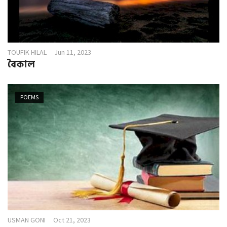
TOUFIK HILAL
Jun 11, 2023
বৈকাল
POEMS
USMAN GONI
Oct 21, 2023