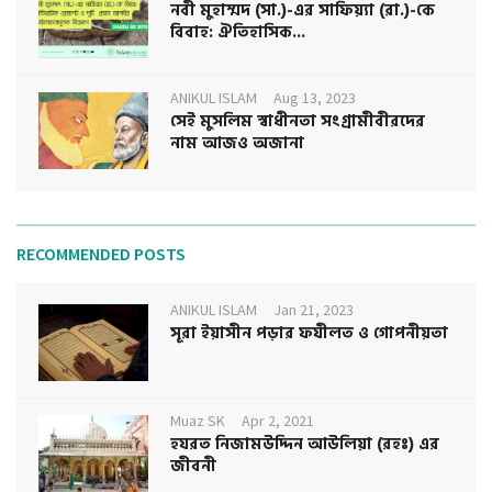
নবী মুহাম্মদ (সা.)-এর সাফিয়্যা (রা.)-কে
বিবাহ: ঐতিহাসিক...
ANIKUL ISLAM
Aug 13, 2023
সেই মুসলিম স্বাধীনতা সংগ্রামীবীরদের
নাম আজও অজানা
RECOMMENDED POSTS
ANIKUL ISLAM
Jan 21, 2023
সূরা ইয়াসীন পড়ার ফযীলত ও গোপনীয়তা
Muaz SK
Apr 2, 2021
হযরত নিজামউদ্দিন আউলিয়া (রহঃ) এর
জীবনী