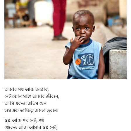
g
a
t
i
o
n
আমার পথ আজ কঠোর,
নেই কোন সঙ্গি আমার জীবনে,
আমি একলা এতিম যেন
হয়ে এক তাচ্ছিল্ল এ মহা ভূবনে।
স্বপ্ন আছে পথ নেই, পথ
থেকেও আজ আমার স্বপ্ন নেই;