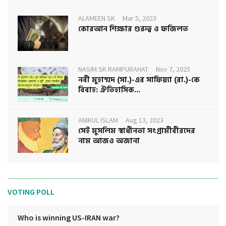
ALAMEEN SK
Mar 5, 2023
কোরআন শিক্ষার গুরুত্ব ও ফজিলত
NASIM SK RAMPURAHAT
Nov 7, 2025
নবী মুহাম্মদ (সা.)-এর সাফিয়্যা (রা.)-কে
বিবাহ: ঐতিহাসিক...
ANIKUL ISLAM
Aug 13, 2023
সেই মুসলিম স্বাধীনতা সংগ্রামীবীরদের
নাম আজও অজানা
VOTING POLL
Who is winning US-IRAN war?