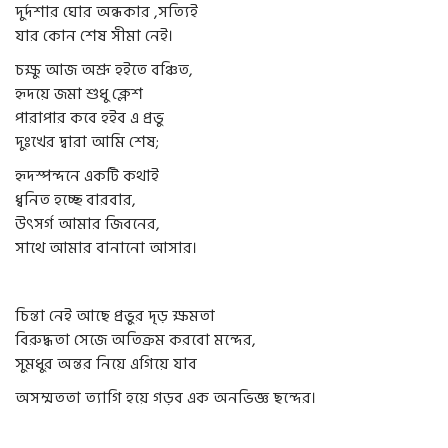
দুর্দশার ঘোর অন্ধকার ,সত্যিই
যার কোন শেষ সীমা নেই।
চক্ষু আজ অশ্রূ হইতে বঞ্চিত,
হৃদয়ে জমা শুধু ক্লেশ
পারাপার কবে হইব এ প্রভু
দুঃখের দ্বারা আমি শেষ;
হৃদস্পন্দনে একটি কথাই
ধ্বনিত হচ্ছে বারবার,
উৎসর্গ আমার জিবনের,
সাথে আমার বানানো আসার।
চিন্তা নেই আছে প্রভুর দৃড় ক্ষমতা
বিরুদ্ধতা সেজে অতিক্রম করবো মন্দের,
সুমধুর অন্তর নিয়ে এগিয়ে যাব
অসম্মততা ত্যাগি হয়ে গড়ব এক অনভিজ্ঞ ছন্দের। ‎