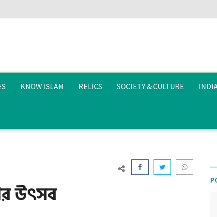
ES
KNOW ISLAM
RELICS
SOCIETY & CULTURE
INDI
P
শির উৎসব