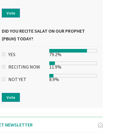
Vote
DID YOU RECITE SALAT ON OUR PROPHET
(PBUH) TODAY?
YES
79.2%
RECITING NOW
11.9%
NOT YET
8.9%
Vote
ET NEWSLETTER