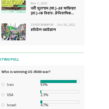
Nov 7, 2025
নবী মুহাম্মদ (সা.)-এর সাফিয়্যা
(রা.)-কে বিবাহ: ঐতিহাসিক...
ZAYED BHIMPUR
Oct 30, 2022
রবিউল আউয়াল
OTING POLL
Who is winning US-IRAN war?
Iran
93%
USA
2.3%
Israel
4.7%