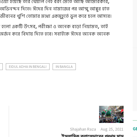
েওয়া হয়েছে তার খেয়াল নেই বরং মেতে আছি আমেরিকার
,
অভিনন্দন দিতে। ঈদের দিন নামাজের পর আম্মু আব্বুর হাত
জীবনের খুশি তোমার মধ্যে একমুহূর্তে ভুল করে চলে আসবে।
 হলো একটি উৎসব
,
পরীক্ষা ও অনেক বড়ো নিয়ামত
,
তাই
ি অর্জন করে বিদায় দিতে হবে। সবাইকে ঈদের অনেক অনেক
EIDUL ADHA IN BENGALI
IN BANGLA
G
Shajahan Raza
Aug 25, 2021
ইসলামিক ক্যালেন্ডারের প্রথম মাস