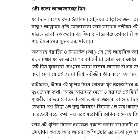
এটা হলো আত্মত্যাগের দিন:
এই দিনে বিশেষ করে ইব্রাহিম (আ:)-এর আল্লাহর জন্য ত্যাগ
সত্বেও আল্লাহর প্রতি ভালোবাসা আর ত্যাগের প্রতীক। এ
সামনে মাথা নত করার পর তিনার নামে পশু কোরবানী ক
পায় ইসলামের সুন্দর এক পরিচয়।
অবশ্যয় ইব্রাহিম ও ইসমাইল (আ:)-এর সেই আন্তরিক ত্
যখন প্রথম এই আত্মত্যাগের কাহিনীটা আব্বা আর আমি এ
সেই দিন কুরবানী দেওয়ার আগে রাস্তায় অনেক বাঁধার সম্
কথা হলো যে এই ত্যাগে বিশ্ব নবীজীর তাঁর বংশে আগমনে
যাইহোক
,
ঈদের এই খুশির দিনে আমরা খুব জমজমিয়ে কা
দুঃখজনক কথা। আজ আমাদের দেশে ও সমাজে এই দিনটিকে 
পৃথিবীর বিভিন্ন লোভ লালসা ও জাঁক জমকে রাঙিয়ে দি
সেখানে পশু নিয়ে এত দ্বন্দ্ব কিসের
?
কিসের এত অহংকার
বা রক্তটা বড়ো কথা নয় বরং সর্বোপরি আপনার হৃদয়ে ক
আর এই খুশির দিনের শুভেচ্ছা প্রকাশ করার ব্যাপারটা 
উদযাপন করছে আর আমরা কম্পিউটার এর মতো মৃত যন্ত্র হয়