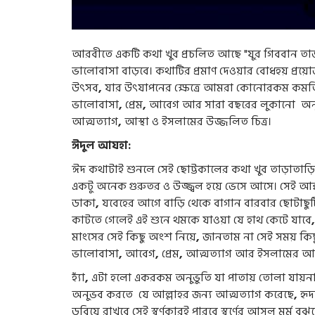
আরবীতে একটি কথা খুব প্রচলিত আছে "যুর গিববান তাজদ
ভালোবাসা বাড়বে। কথাটির প্রমাণ দেওয়ার বোধহয় প্রয়
উৎসব
,
যার উৎযাপনের ক্ষেত্রে আমরা কোনোরকম কমতি
ভালোবাসা
,
প্রেম
,
আবেগ আর সারা বছরের লুকানো অনূভ
আত্মত্যাগ
,
আস্থা ও ইসলামের উজ্জলিত চিত্র।
ঈদুল আযহা:
ঈদ কথাটাই শুনলে সেই ছোট্টকালের কথা খুব তাড়াতাড়
একটু অনেক গুরুতর ও উজ্জ্বল হয়ে ভেসে আসে। সেই আব
ডাকা
,
যবেহের আগে বাড়ি থেকে বাগান বারবার ছোটাছুট
কাটতে গেলেই এই শুনে থমকে যাওয়া যে হাথ কেটে যাবে
মাংসের সেই কিছু অংশ নিয়ে
,
জানতাম না সেই সময় কিছ
ভালোবাসা
,
আবেগ
,
প্রেম
,
আত্মত্যাগ আর ইসলামের আ
হ্যাঁ
,
এটা হলো একরকম অনুভুতি যা পাতায় তোলা যায়ন
অনুভব করতে যে আল্লাহর জন্য আত্মত্যাগ করেছে
,
হৃ
ডুবিয়ে রাখবে সেই স্বর্ণকারই পারবে স্বর্ণের আসল মর্ম বুঝ