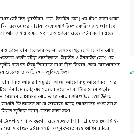
ের সেই চিত্র পুনর্জীবন পায়। ইব্রাহিম (আ:) এত বাঁধা-বারণ থাকা
ই দিন এক ওপরের সাহায্য করে সবাই মিলে একত্রিত হয়ে আল্লাহর
রা আর সেই মাংসের অংশ এক ওপরের মধ্যে বণ্টন করার মধ্যে
যাগ ও ভালোবাসা চিত্রছবি ভোলা অসম্ভব। খুব ছোট ছিলাম আমি
কসঙ্গে একটা বইয়ে পড়েছিলাম। ইব্রাহীম ও ইসমাইল (আ:)-কে
মুখীন হতে হয় কিন্তূ তিনাদের মধ্যে ছিল বিশ্বাস। আর উল্লেখযোগ্য
র শুভেচ্ছা ও অভিনন্দন লুকিয়েছিল।
V
টায়। কিন্তু আমার কিছু প্রশ্ন আছে। আছে কিছু আবেগভরা আর
ইব্রাহিম (আ:)-এর সুন্নতের মতো না কাটিয়ে লেগে পড়েছি
তে। যেখানে আমাদের আত্মত্যাগ আত্মা পরিশুদ্ধির কথা উঠছে
?
আপনি কি জানেন না যে আল্লাহর কাছে আপনাদের পশুর মাংস
ি নিয়ত লুকিয়ে আছে সেটাই বড়ো কথা।
তো উল্লেখযোগ্য। আজকাল মনে হচ্ছে সোশ্যাল প্লাটফর্ম গুলোই ঈদ
ে সারাক্ষণ এই প্রসেসটা সম্পূর্ণ করতে ব্যস্ত আছি। বাড়ির