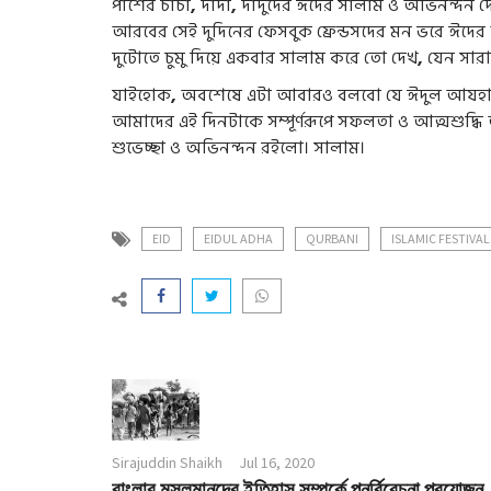
পাশের চাচা
,
দাদা
,
দাদুদের ঈদের সালাম ও অভিনন্দন দ
আরবের সেই দুদিনের ফেসবুক ফ্রেন্ডসদের মন ভরে ঈদের 
দুটোতে চুমু দিয়ে একবার সালাম করে তো দেখ
,
যেন সারা
যাইহোক
,
অবশেষে এটা আবারও বলবো যে ঈদুল আযহা
আমাদের এই দিনটাকে সম্পূর্ণরূপে সফলতা ও আত্মশুদ্ধ
শুভেচ্ছা ও অভিনন্দন রইলো। সালাম।
EID
EIDUL ADHA
QURBANI
ISLAMIC FESTIVAL
Sirajuddin Shaikh
Jul 16, 2020
বাংলার মুসলমানদের ইতিহাস সম্পর্কে পুনর্বিবেচনা প্রয়োজন