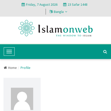
Friday, 7 August 2026
23 Safar 1448
Bangla
T
o
g
Home
Profile
g
l
e
N
a
v
i