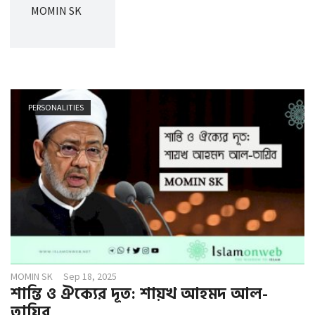
g
MOMIN SK
a
t
i
o
n
PERSONALITIES
MOMIN SK
Sep 18, 2025
শান্তি ও ঐক্যের দূত: শায়খ আহমদ আল-
তায়িব