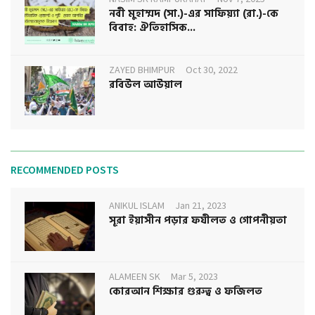
নবী মুহাম্মদ (সা.)-এর সাফিয়্যা (রা.)-কে
বিবাহ: ঐতিহাসিক...
ZAYED BHIMPUR
Oct 30, 2022
রবিউল আউয়াল
RECOMMENDED POSTS
ANIKUL ISLAM
Jan 21, 2023
সূরা ইয়াসীন পড়ার ফযীলত ও গোপনীয়তা
ALAMEEN SK
Mar 5, 2023
কোরআন শিক্ষার গুরুত্ব ও ফজিলত