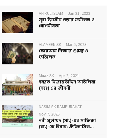
ANIKUL ISLAM
Jan 21, 2023
সূরা ইয়াসীন পড়ার ফযীলত ও
গোপনীয়তা
ALAMEEN SK
Mar 5, 2023
কোরআন শিক্ষার গুরুত্ব ও
ফজিলত
Muaz SK
Apr 2, 2021
হযরত নিজামউদ্দিন আউলিয়া
(রহঃ) এর জীবনী
NASIM SK RAMPURAHAT
Nov 7, 2025
নবী মুহাম্মদ (সা.)-এর সাফিয়্যা
(রা.)-কে বিবাহ: ঐতিহাসিক...