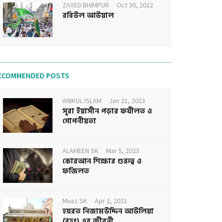
ZAYED BHIMPUR
Oct 30, 2022
রবিউল আউয়াল
ECOMMENDED POSTS
ANIKUL ISLAM
Jan 21, 2023
সূরা ইয়াসীন পড়ার ফযীলত ও
গোপনীয়তা
ALAMEEN SK
Mar 5, 2023
কোরআন শিক্ষার গুরুত্ব ও
ফজিলত
Muaz SK
Apr 2, 2021
হযরত নিজামউদ্দিন আউলিয়া
(রহঃ) এর জীবনী