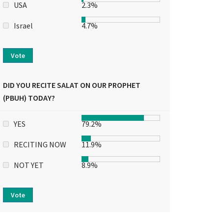
USA
2.3%
Israel
4.7%
Vote
DID YOU RECITE SALAT ON OUR PROPHET
(PBUH) TODAY?
YES
79.2%
RECITING NOW
11.9%
NOT YET
8.9%
Vote