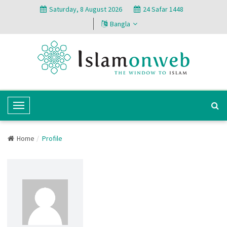
Saturday, 8 August 2026
24 Safar 1448
Bangla
T
o
g
Home
Profile
g
l
e
N
a
v
i