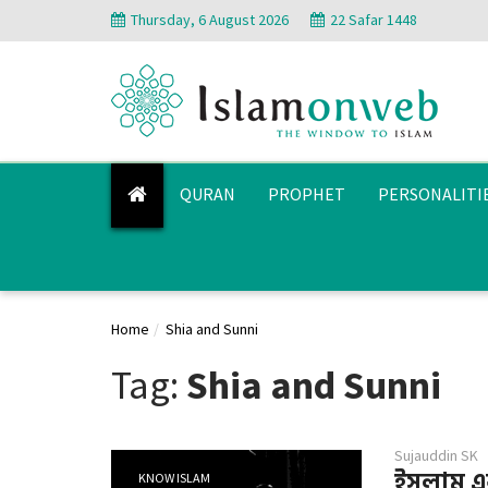
Thursday, 6 August 2026
22 Safar 1448
QURAN
PROPHET
PERSONALITI
Home
Shia and Sunni
Tag:
Shia and Sunni
Sujauddin SK
ইসলাম একটি
KNOW ISLAM