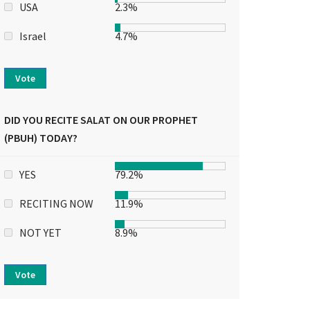
USA
2.3%
Israel
4.7%
Vote
DID YOU RECITE SALAT ON OUR PROPHET
(PBUH) TODAY?
YES
79.2%
RECITING NOW
11.9%
NOT YET
8.9%
Vote