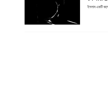
ইসলাম একটি বহুসং