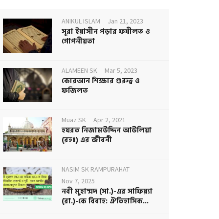
ANIKUL ISLAM
Jan 21, 2023
সূরা ইয়াসীন পড়ার ফযীলত ও
গোপনীয়তা
ALAMEEN SK
Mar 5, 2023
কোরআন শিক্ষার গুরুত্ব ও
ফজিলত
Muaz SK
Apr 2, 2021
হযরত নিজামউদ্দিন আউলিয়া
(রহঃ) এর জীবনী
NASIM SK RAMPURAHAT
Nov 7, 2025
নবী মুহাম্মদ (সা.)-এর সাফিয়্যা
(রা.)-কে বিবাহ: ঐতিহাসিক...